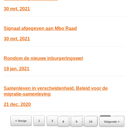
30 mrt. 2021
Signaal afgegeven aan Mbo Raad
30 mrt. 2021
Rondom de nieuwe inburgeringswet
19 jan. 2021
Samenleven in verscheidenheid. Beleid voor de
migratie-samenleving
21 dec. 2020
Ga naar pagina:
< Vorige
1
2
3
4
5
6
7
8
9
10
Volgende >