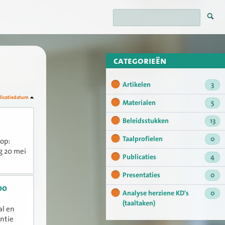
categorieën
Artikelen
3
licatiedatum
Materialen
5
Beleidsstukken
13
Taalprofielen
0
op:
g 20 mei
Publicaties
4
Presentaties
0
bo
Analyse herziene KD's
0
(taaltaken)
al en
ntie