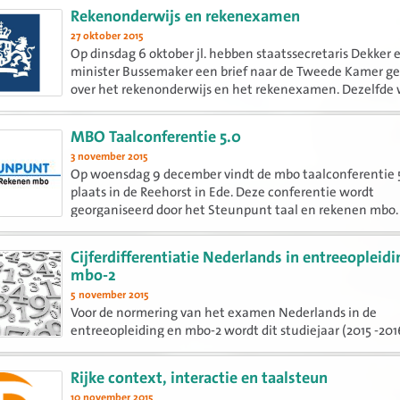
rekenen. Een debat volgt.
Rekenonderwijs en rekenexamen
27 oktober 2015
Op dinsdag 6 oktober jl. hebben staatssecretaris Dekker 
minister Bussemaker een brief naar de Tweede Kamer g
over het rekenonderwijs en het rekenexamen. Dezelfde
vond hierover een debat plaats in de Tweede Kamer. Tijd
debat...
MBO Taalconferentie 5.0
3 november 2015
Op woensdag 9 december vindt de mbo taalconferentie 
plaats in de Reehorst in Ede. Deze conferentie wordt
georganiseerd door het Steunpunt taal en rekenen mbo.
Cijferdifferentiatie Nederlands in entreeopleidi
mbo-2
5 november 2015
Voor de normering van het examen Nederlands in de
entreeopleiding en mbo-2 wordt dit studiejaar (2015 -201
cijferdifferentiatie ingevoerd. Op de website van het S
taal en rekenen mbo is een document geplaatst waarin 
Rijke context, interactie en taalsteun
aangekondigde...
10 november 2015