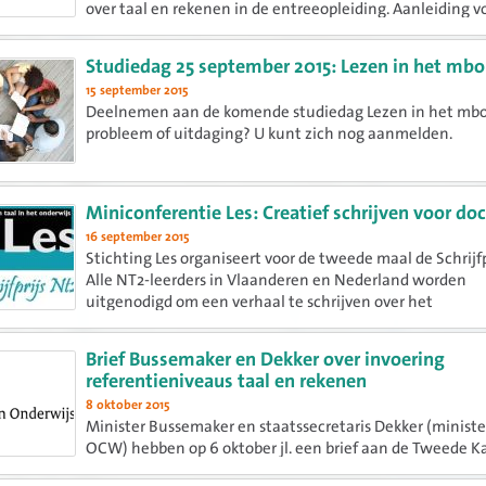
over taal en rekenen in de entreeopleiding. Aanleiding v
werkconferentie is de invoering van de (gedeeltelijk) cent
Studiedag 25 september 2015: Lezen in het mbo
15 september 2015
Deelnemen aan de komende studiedag Lezen in het mbo
probleem of uitdaging? U kunt zich nog aanmelden.
Miniconferentie Les: Creatief schrijven voor do
16 september 2015
Stichting Les organiseert voor de tweede maal de Schrijfp
Alle NT2-leerders in Vlaanderen en Nederland worden
uitgenodigd om een verhaal te schrijven over het
thema Ontmoeten, hoe mijn wereld veranderde... Als aft
wordt er voor docenten...
Brief Bussemaker en Dekker over invoering
referentieniveaus taal en rekenen
8 oktober 2015
Minister Bussemaker en staatssecretaris Dekker (ministe
OCW) hebben op 6 oktober jl. een brief aan de Tweede 
gezonden over de invoering van de referentieniveaus bij 