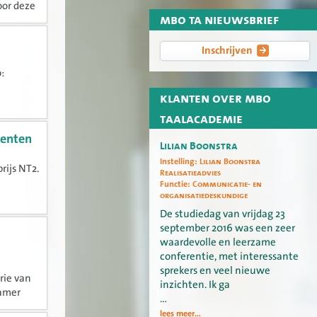
oor deze
mbo ta nieuwsbrief
rale...
Inschrijven
:
klanten over mbo
taalacademie
centen
Lilian Boonstra
Instelling:
Lilian Boonstra
rijs NT2.
Realisatieadvies
Functie:
Communicatie- en
organisatiedeskundige
rap
De studiedag van vrijdag 23
september 2016 was een zeer
waardevolle en leerzame
conferentie, met interessante
sprekers en veel nieuwe
rie van
inzichten. Ik ga
Kamer
…
taal en
lees meer...