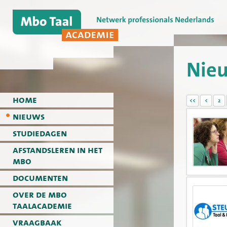
Nie
home
<<
<
2
nieuws
studiedagen
afstandsleren in het
mbo
documenten
over de mbo
taalacademie
vraagbaak