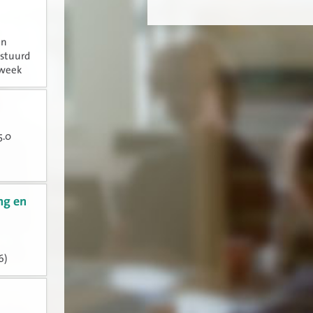
en
estuurd
 week
ens het
5.0
ng en
6)
teunpunt
deze