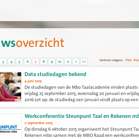
uws
overzicht
Sorteren volgens:
Titel
Pub
3
4
5
6
7
8
9
10
11
>
>>
Data studiedagen bekend
4 juni 2015
De studiedagen van de Mbo Taalacademie vinden plaats 
vrijdag 25 september 2015, woensdag 20 januari en vrijda
2016.Let op: de studiedag van januari vindt plaats op een
woensdag!
Werkconferentie Steunpunt Taal en Rekenen m
2 september 2015
Op dinsdag 6 oktober 2015 organiseert het Steunpunt Ta
Rekenen mbo samen met de MBO Raad een werkconfere