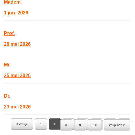
Madem
1 jun. 2026
Prof.
28 mei 2026
Mr.
25 mei 2026
Dr.
23 mei 2026
Ga naar pagina:
< Vorige
1
2
3
4
5
6
7
8
9
10
Volgende >