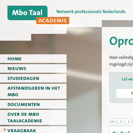
Opr
Voor volledi
home
ingelogd zij
nieuws
studiedagen
Lid w
afstandsleren in het
mbo
documenten
over de mbo
taalacademie
<<
<
1
vraagbaak