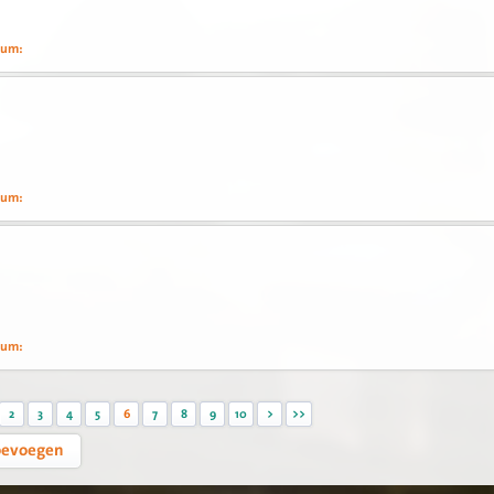
tum:
025
tum:
025
tum:
025
2
3
4
5
6
7
8
9
10
>
>>
oevoegen