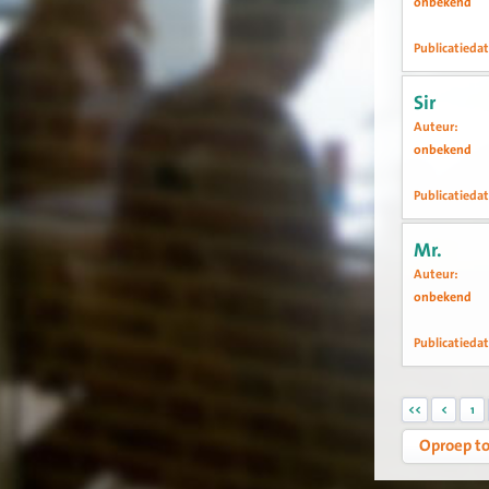
onbekend
Publicatieda
29 oktober 2
Sir
Auteur:
onbekend
Publicatieda
24 oktober 2
Mr.
Auteur:
onbekend
Publicatieda
21 oktober 2
<<
<
1
Oproep t