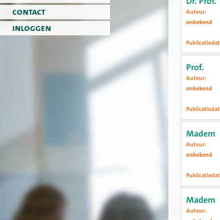
Dr. Prof.
contact
Auteur:
onbekend
inloggen
Publicatieda
12 november
Prof.
Auteur:
onbekend
Publicatieda
9 november 
Madem
Auteur:
onbekend
Publicatieda
7 november 
Madem
Auteur: