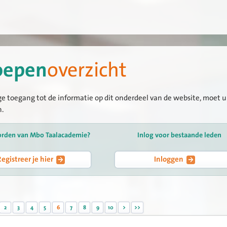
oepen
overzicht
ge toegang tot de informatie op dit onderdeel van de website, moet u 
n.
orden van Mbo Taalacademie?
Inlog voor bestaande leden
Registreer je hier
Inloggen
2
3
4
5
6
7
8
9
10
>
>>