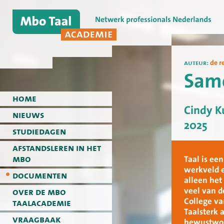
auteur:
de r
Same
home
Cindy K
nieuws
2025
studiedagen
afstandsleren in het
mbo
Taal is ee
werkveld e
documenten
alleen het
veel van d
over de mbo
College va
taalacademie
Taalsterk 
vraagbaak
bewustword