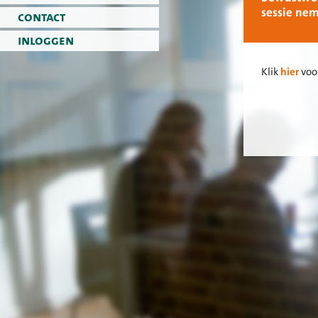
sessie nem
contact
inloggen
Klik
hier
voor