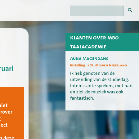
klanten over mbo
taalacademie
Auna Magendans
Instelling:
ROC Midden Nederland
ruari
Ik heb genoten van de
uitzending van de studiedag.
Interessante sprekers, met hart
en ziel, de muziek was ook
fantastisch.
niet
arover
g
ject
n deze