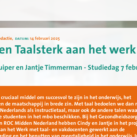
edactie
,
datum:
14 februari 2025
n Taalsterk aan het werk
uiper en Jantje Timmerman - Studiedag 7 feb
n cruciaal middel om succesvol te zijn in het onderwijs, het
n de maatschappij in brede zin. Met taal bedoelen we dan 
 Nederlands als instructietaal, maar ook de andere talen wa
e studenten in het mbo beschikken. Bij het Gezondheidszor
n ROC Midden Nederland hebben Cindy en Jantje in het pro
aan het Werk met taal- en vakdocenten gewerkt aan de
ing en het benutten van meertaligheid in het onderwijs. I