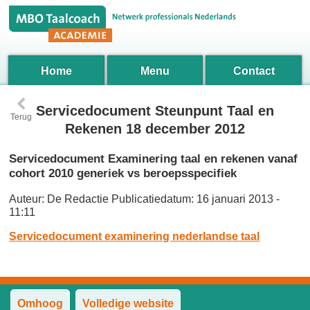
Home
Menu
Contact
‹
Servicedocument Steunpunt Taal en
Terug
Rekenen 18 december 2012
Servicedocument Examinering taal en rekenen vanaf
cohort 2010 generiek vs beroepsspecifiek
Auteur:
De Redactie
Publicatiedatum:
16 januari 2013 -
11:11
Servicedocument examinering nederlandse taal
Omhoog
Volledige website