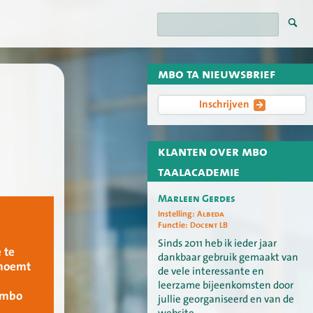
mbo ta nieuwsbrief
Inschrijven
klanten over mbo
taalacademie
Marleen Gerdes
Instelling:
Albeda
t
Functie:
Docent LB
Sinds 2011 heb ik ieder jaar
 te
dankbaar gebruik gemaakt van
 noemt
de vele interessante en
leerzame bijeenkomsten door
n mbo
jullie georganiseerd en van de
website.