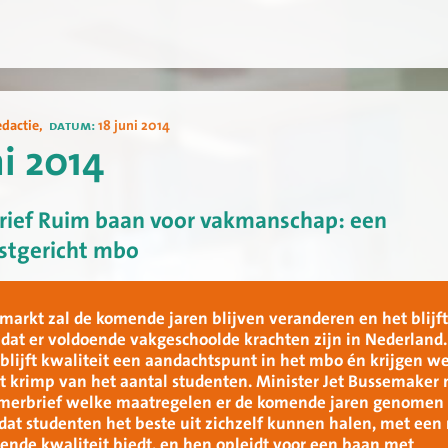
edactie
,
datum:
18 juni 2014
ni 2014
ief Ruim baan voor vakmanschap: een
stgericht mbo
markt zal de komende jaren blijven veranderen en het blijf
 dat er voldoende vakgeschoolde krachten zijn in Nederland.
blijft kwaliteit een aandachtspunt in het mbo én krijgen we
 krimp van het aantal studenten. Minister Jet Bussemaker
amerbrief welke maatregelen er de komende jaren genomen
at studenten het beste uit zichzelf kunnen halen, met ee
kende kwaliteit biedt, en hen opleidt voor een baan met