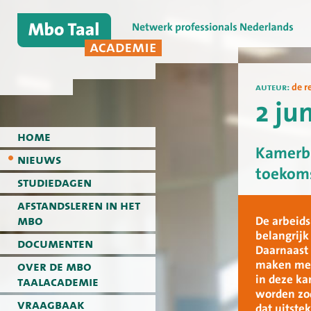
auteur:
de r
2 ju
home
Kamerbr
nieuws
toekom
studiedagen
afstandsleren in het
mbo
De arbeids
belangrijk
documenten
Daarnaast 
maken met
over de mbo
in deze k
taalacademie
worden zod
vraagbaak
dat uitste