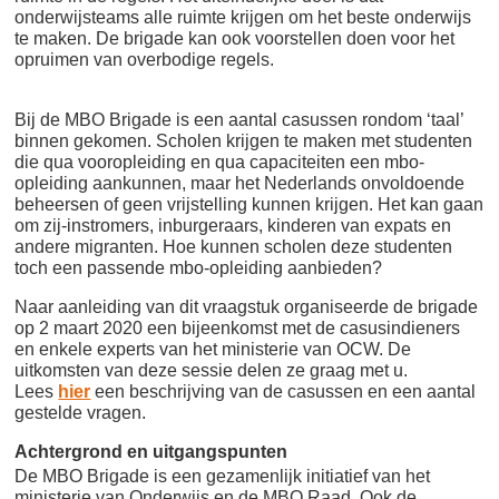
onderwijsteams alle ruimte krijgen om het beste onderwijs
te maken. De brigade kan ook voorstellen doen voor het
opruimen van overbodige regels.
Bij de MBO Brigade is een aantal casussen rondom ‘taal’
binnen gekomen. Scholen krijgen te maken met studenten
die qua vooropleiding en qua capaciteiten een mbo-
opleiding aankunnen, maar het Nederlands onvoldoende
beheersen of geen vrijstelling kunnen krijgen. Het kan gaan
om zij-instromers, inburgeraars, kinderen van expats en
andere migranten. Hoe kunnen scholen deze studenten
toch een passende mbo-opleiding aanbieden?
Naar aanleiding van dit vraagstuk organiseerde de brigade
op 2 maart 2020 een bijeenkomst met de casusindieners
en enkele experts van het ministerie van OCW. De
uitkomsten van deze sessie delen ze graag met u.
Lees
hier
een beschrijving van de casussen en een aantal
gestelde vragen.
Achtergrond en uitgangspunten
De MBO Brigade is een gezamenlijk initiatief van het
ministerie van Onderwijs en de MBO Raad. Ook de