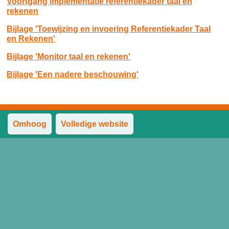
Voortgang implementatie referentiekader taal en
rekenen
Bijlage 'Toewijzing en invoering Referentiekader Taal
en Rekenen'
Bijlage 'Monitor taal en rekenen'
Bijlage 'Een nadere beschouwing'
Omhoog
Volledige website