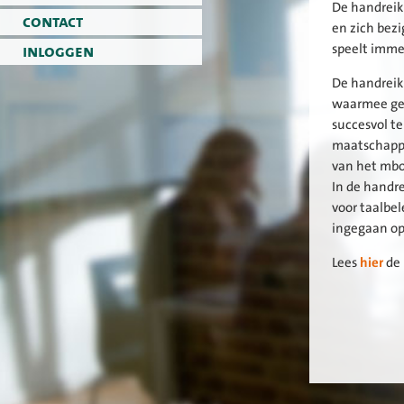
De handreik
contact
en zich bezi
inloggen
speelt immer
De handreik
waarmee ged
succesvol te
maatschappij
van het mbo
In de handr
voor taalbel
ingegaan op 
Lees
hier
de