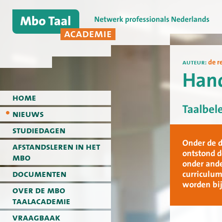
auteur:
de r
Hand
home
Taalbel
nieuws
studiedagen
Onder de 
afstandsleren in het
ontstond d
mbo
onder ande
documenten
curriculum
worden bij
over de mbo
taalacademie
vraagbaak