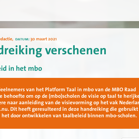
edactie
,
datum:
30 maart 2021
reiking verschenen
eid in het mbo
deelnemers van het Platform Taal in mbo van de MBO Raad
e behoefte om op de (mbo)scholen de visie op taal te herijk
re naar aanleiding van de visievorming op het vak Nederlan
.nu. Dit heeft geresulteerd in deze handreiking die gebruikt
 het door ontwikkelen van taalbeleid binnen mbo-scholen.