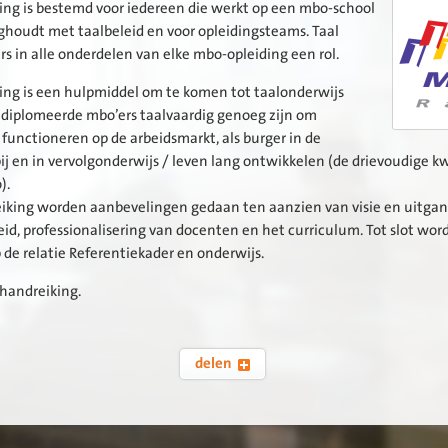
ing is bestemd voor iedereen die werkt op een mbo-school
ghoudt met taalbeleid en voor opleidingsteams. Taal
s in alle onderdelen van elke mbo-opleiding een rol.
ing is een hulpmiddel om te komen tot taalonderwijs
iplomeerde mbo’ers taalvaardig genoeg zijn om
 functioneren op de arbeidsmarkt, als burger in de
 en in vervolgonderwijs / leven lang ontwikkelen (de drievoudige kw
).
eiking worden aanbevelingen gedaan ten aanzien van visie en uitg
eid, professionalisering van docenten en het curriculum. Tot slot word
de relatie Referentiekader en onderwijs.
 handreiking.
delen