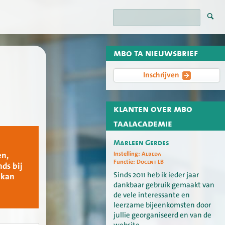
mbo ta nieuwsbrief
Inschrijven
klanten over mbo
taalacademie
Marleen Gerdes
Instelling:
Albeda
en,
Functie:
Docent LB
ds bij
Sinds 2011 heb ik ieder jaar
 kan
dankbaar gebruik gemaakt van
de vele interessante en
leerzame bijeenkomsten door
jullie georganiseerd en van de
website.