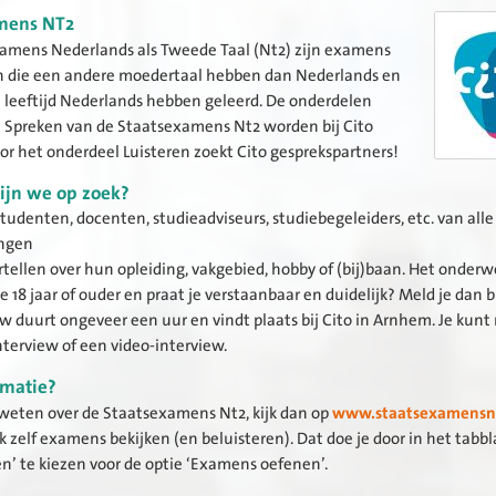
mens NT2
amens Nederlands als Tweede Taal (Nt2) zijn examens
 die een andere moedertaal hebben dan Nederlands en
e leeftijd Nederlands hebben geleerd. De onderdelen
n Spreken van de Staatsexamens Nt2 worden bij Cito
or het onderdeel Luisteren zoekt Cito gesprekspartners!
ijn we op zoek?
udenten, docenten, studieadviseurs, studiebegeleiders, etc. van alle
ingen
rtellen over hun opleiding, vakgebied, hobby of (bij)baan. Het onder
 je 18 jaar of ouder en praat je verstaanbaar en duidelijk? Meld je dan b
ew duurt ongeveer een uur en vindt plaats bij Cito in Arnhem. Je kun
terview of een video-interview.
rmatie?
 weten over de Staatsexamens Nt2, kijk dan op
www.staatsexamensnt
k zelf examens bekijken (en beluisteren). Dat doe je door in het tabb
n’ te kiezen voor de optie ‘Examens oefenen’.