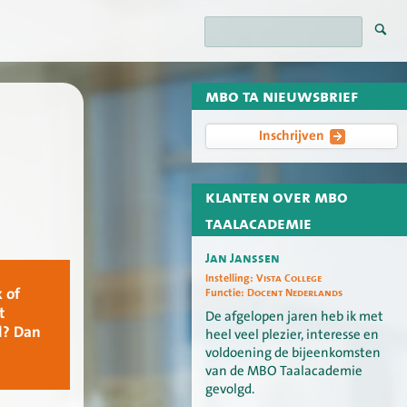
mbo ta nieuwsbrief
Inschrijven
klanten over mbo
taalacademie
Jan Janssen
Instelling:
Vista College
 of
Functie:
Docent Nederlands
t
De afgelopen jaren heb ik met
l? Dan
heel veel plezier, interesse en
voldoening de bijeenkomsten
van de MBO Taalacademie
gevolgd.