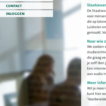
Staatsexa
contact
De Staatsex
inloggen
voor mensen
die op later
Luisteren e
gemaakt. Vo
Naar wie z
We zoeken st
studiericht
die graag ve
je zelf! Ben
Een intervi
aan audio-in
Meer info
Wil je meer
kunt hier oo
‘Voorbereide