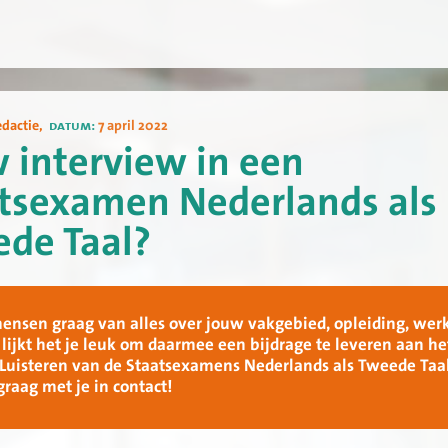
edactie
,
datum:
7 april 2022
 interview in een
tsexamen Nederlands als
de Taal?
 mensen graag van alles over jouw vakgebied, opleiding, werk
lijkt het je leuk om daarmee een bijdrage te leveren aan he
Luisteren van de Staatsexamens Nederlands als Tweede Taa
graag met je in contact!