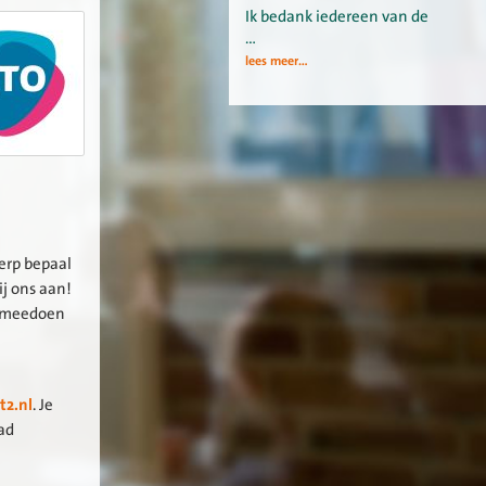
Ik bedank iedereen van de
…
lees meer...
werp bepaal
ij ons aan!
t meedoen
2.nl
. Je
lad