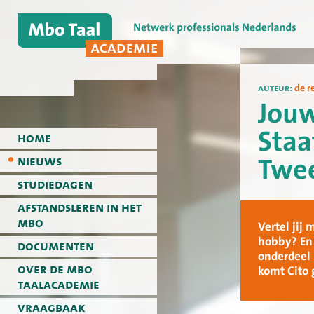
auteur:
de r
Jouw
Staa
home
Twee
nieuws
studiedagen
afstandsleren in het
mbo
Vertel jij
hobby? En 
documenten
onderdeel 
over de mbo
komt Cito 
taalacademie
vraagbaak