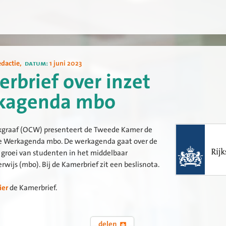
edactie
,
datum:
1 juni 2023
rbrief over inzet
kagenda mbo
jkgraaf (OCW) presenteert de Tweede Kamer de
de Werkagenda mbo. De werkagenda gaat over de
 groei van studenten in het middelbaar
wijs (mbo). Bij de Kamerbrief zit een beslisnota.
ier
de Kamerbrief.
delen