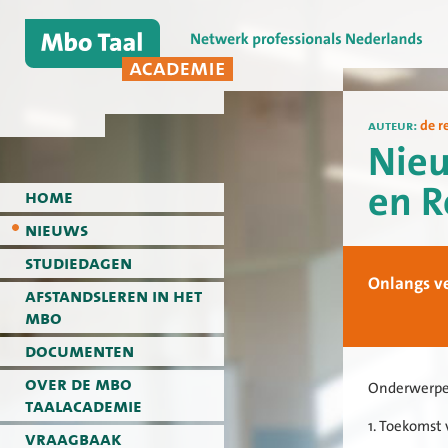
auteur:
de r
Nieu
en R
home
nieuws
studiedagen
Onlangs v
afstandsleren in het
mbo
documenten
over de mbo
Onderwerpen
taalacademie
1. Toekomst
vraagbaak