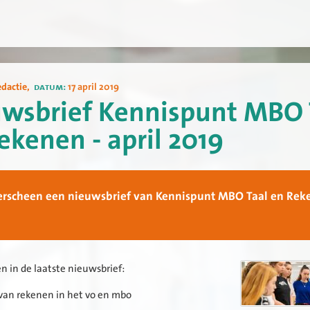
edactie
,
datum:
17 april 2019
wsbrief Kennispunt MBO 
ekenen - april 2019
erscheen een nieuwsbrief van Kennispunt MBO Taal en Rek
 in de laatste nieuwsbrief:
 van rekenen in het vo en mbo