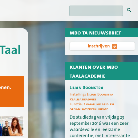
mbo ta nieuwsbrief
Taal
Inschrijven
klanten over mbo
taalacademie
enen.
Lilian Boonstra
Instelling:
Lilian Boonstra
Realisatieadvies
Functie:
Communicatie- en
organisatiedeskundige
De studiedag van vrijdag 23
september 2016 was een zeer
waardevolle en leerzame
conferentie, met interessante