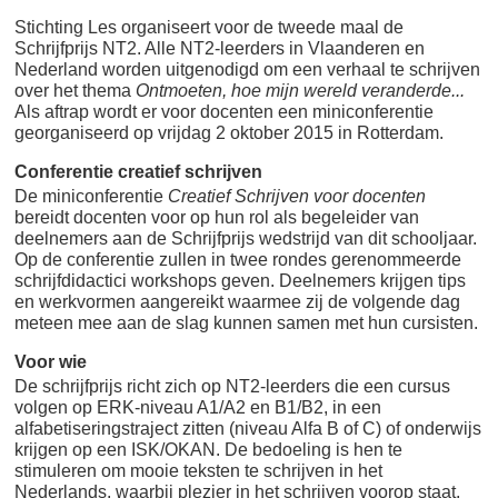
Stichting Les organiseert voor de tweede maal de
Schrijfprijs NT2. Alle NT2-leerders in Vlaanderen en
Nederland worden uitgenodigd om een verhaal te schrijven
over het thema
Ontmoeten, hoe mijn wereld veranderde...
Als aftrap wordt er voor docenten een miniconferentie
georganiseerd op vrijdag 2 oktober 2015 in Rotterdam.
Conferentie creatief schrijven
De miniconferentie
Creatief Schrijven voor docenten
bereidt docenten voor op hun rol als begeleider van
deelnemers aan de Schrijfprijs wedstrijd van dit schooljaar.
Op de conferentie zullen in twee rondes gerenommeerde
schrijfdidactici workshops geven. Deelnemers krijgen tips
en werkvormen aangereikt waarmee zij de volgende dag
meteen mee aan de slag kunnen samen met hun cursisten.
Voor wie
De schrijfprijs richt zich op NT2-leerders die een cursus
volgen op ERK-niveau A1/A2 en B1/B2, in een
alfabetiseringstraject zitten (niveau Alfa B of C) of onderwijs
krijgen op een ISK/OKAN. De bedoeling is hen te
stimuleren om mooie teksten te schrijven in het
Nederlands, waarbij plezier in het schrijven voorop staat.