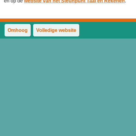
en op de
website van het Steunpunt Taal en Rekenen
.
Omhoog
Volledige website