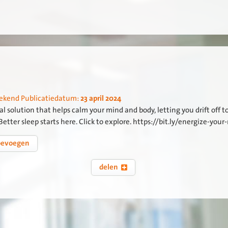
.
ekend
Publicatiedatum:
23 april 2024
al solution that helps calm your mind and body, letting you drift off t
. Better sleep starts here. Click to explore. https://bit.ly/energize-you
oevoegen
delen