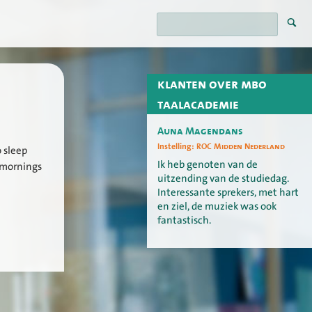
klanten over mbo
taalacademie
Auna Magendans
Instelling:
ROC Midden Nederland
o sleep
Ik heb genoten van de
r-mornings
uitzending van de studiedag.
Interessante sprekers, met hart
en ziel, de muziek was ook
fantastisch.