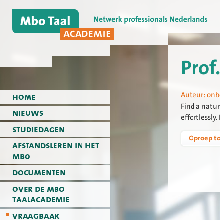
Prof
Auteur:
onb
home
Find a natur
nieuws
effortlessly
studiedagen
Oproep t
afstandsleren in het
mbo
documenten
over de mbo
taalacademie
vraagbaak