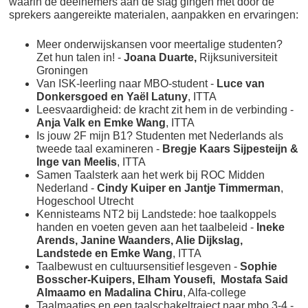
waarin de deelnemers aan de slag gingen met door de
sprekers aangereikte materialen, aanpakken en ervaringen:
Meer onderwijskansen voor meertalige studenten?
Zet hun talen in! -
Joana Duarte,
Rijksuniversiteit
Groningen
Van ISK-leerling naar MBO-student -
Luce van
Donkersgoed en Yaël Latuny
, ITTA
Leesvaardigheid: de kracht zit hem in de verbinding -
Anja Valk en Emke Wang
, ITTA
Is jouw 2F mijn B1? Studenten met Nederlands als
tweede taal examineren -
Bregje Kaars Sijpesteijn &
Inge van Meelis
, ITTA
Samen Taalsterk aan het werk bij ROC Midden
Nederland -
Cindy Kuiper en Jantje Timmerman
,
Hogeschool Utrecht
Kennisteams NT2 bij Landstede: hoe taalkoppels
handen en voeten geven aan het taalbeleid -
Ineke
Arends, Janine Waanders, Alie Dijkslag,
Landstede en Emke Wang
, ITTA
Taalbewust en cultuursensitief lesgeven -
Sophie
Bosscher-Kuipers, Elham Yousefi, Mostafa Said
Almaamo en Madalina Chiru
, Alfa-college
Taalmaatjes en een taalschakeltraject naar mbo 3-4 -