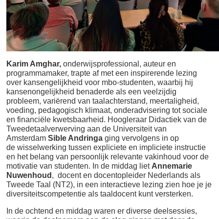
Karim Amghar,
onderwijsprofessional, auteur en
programmamaker,
trapte af met een inspirerende lezing
over kansengelijkheid voor mbo-studenten, waarbij hij
kansenongelijkheid benaderde als een veelzijdig
probleem, variërend van taalachterstand, meertaligheid,
voeding, pedagogisch klimaat, onderadvisering tot sociale
en financiële kwetsbaarheid. Hoogleraar Didactiek van de
Tweedetaalverwerving aan de Universiteit van
Amsterdam
Sible Andringa
ging vervolgens in op
de wisselwerking tussen expliciete en impliciete instructie
en het belang van persoonlijk relevante vakinhoud voor de
motivatie van studenten. In de middag liet
Annemarie
Nuwenhoud
, docent en docentopleider Nederlands als
Tweede Taal (NT2), in een interactieve lezing zien hoe je je
diversiteitscompetentie als taaldocent kunt versterken.
In de ochtend en middag waren er diverse deelsessies,