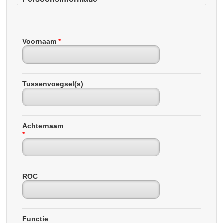
Voornaam
*
Tussenvoegsel(s)
Achternaam
*
ROC
Functie