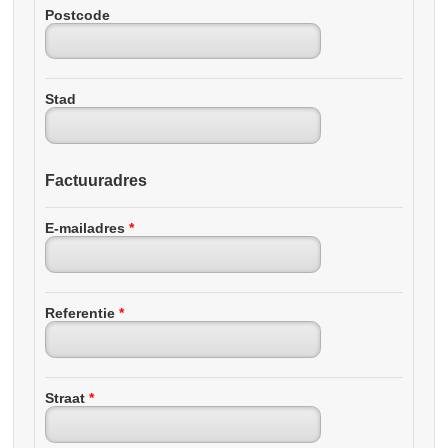
Postcode
Stad
Factuuradres
E-mailadres
*
Referentie
*
Straat
*