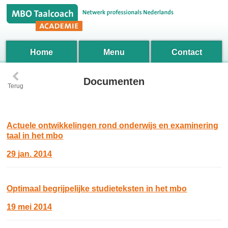
Home
Menu
Contact
‹
Documenten
Terug
Actuele ontwikkelingen rond onderwijs en examinering
taal in het mbo
29 jan. 2014
Optimaal begrijpelijke studieteksten in het mbo
19 mei 2014