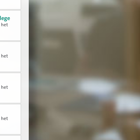
llege
n het
n het
n het
n het