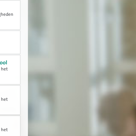
igheden
ool
n het
n het
n het