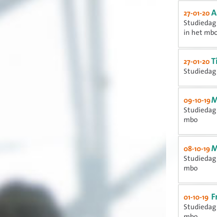
A
27-01-20
Studiedag 
in het mb
T
27-01-20
Studiedag 2
M
09-10-19
Studiedag 
mbo
M
08-10-19
Studiedag 
mbo
F
01-10-19
Studiedag 
mbo