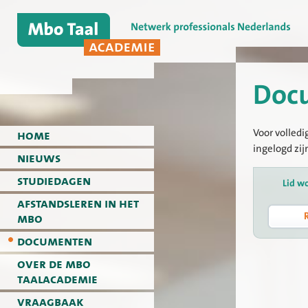
Doc
Voor volledi
home
ingelogd zij
nieuws
studiedagen
Lid w
afstandsleren in het
mbo
documenten
over de mbo
taalacademie
vraagbaak