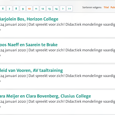
Sorteren volgens:
Titel
Pub
6
7
8
9
10
11
12
13
14
>
>>
arjolein Bos, Horizon College
24 januari 2020 | Dat spreekt voor zich! Didactiek mondelinge vaard
o
oos Naeff en Saarein te Brake
24 januari 2020 | Dat spreekt voor zich! Didactiek mondelinge vaard
o
leid van Vooren, AV taaltraining
24 januari 2020 | Dat spreekt voor zich! Didactiek mondelinge vaard
o
ara Meijer en Clara Bovenberg, Clusius College
24 januari 2020 | Dat spreekt voor zich! Didactiek mondelinge vaard
o