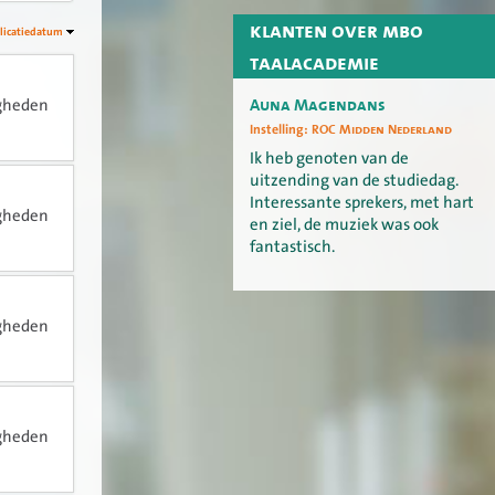
klanten over mbo
licatiedatum
taalacademie
Auna Magendans
igheden
Instelling:
ROC Midden Nederland
Ik heb genoten van de
uitzending van de studiedag.
Interessante sprekers, met hart
igheden
en ziel, de muziek was ook
fantastisch.
igheden
igheden