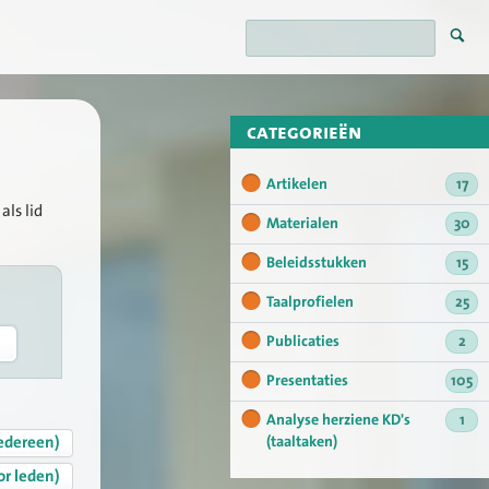
categorieën
Artikelen
17
als lid
Materialen
30
Beleidsstukken
15
Taalprofielen
25
Publicaties
2
Presentaties
105
Analyse herziene KD's
1
edereen)
(taaltaken)
or leden)