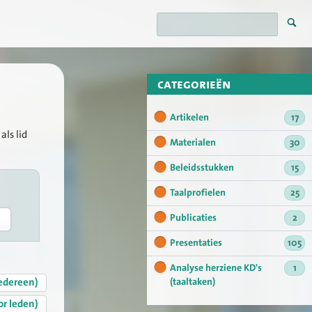
categorieën
Artikelen
17
als lid
Materialen
30
Beleidsstukken
15
Taalprofielen
25
Publicaties
2
Presentaties
105
Analyse herziene KD's
1
edereen)
(taaltaken)
or leden)