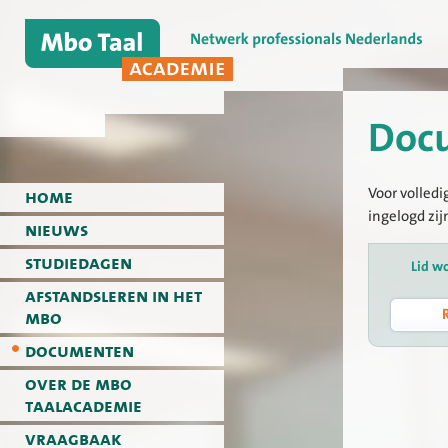
Doc
Voor volledi
home
ingelogd zij
nieuws
studiedagen
Lid w
afstandsleren in het
mbo
documenten
over de mbo
taalacademie
vraagbaak