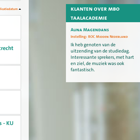
klanten over mbo
licatiedatum
taalacademie
Auna Magendans
Instelling:
ROC Midden Nederland
Ik heb genoten van de
trecht
uitzending van de studiedag.
Interessante sprekers, met hart
en ziel, de muziek was ook
fantastisch.
s - KU