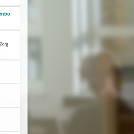
n mbo
 Zorg