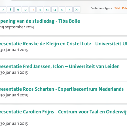
Sorteren volgens:
Titel
Pub
7
8
9
10
11
12
13
14
15
>
>>
pening van de studiedag - Tiba Bolle
 19 september 2014
resentatie Renske de Kleijn en Cristel Lutz - Universiteit U
30 januari 2015
resentatie Fred Janssen, Iclon – Universiteit van Leiden
30 januari 2015
resentatie Roos Scharten - Expertisecentrum Nederlands
30 januari 2015
resentatie Carolien Frijns - Centrum voor Taal en Onderwij
30 januari 2015