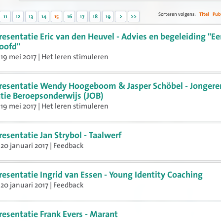
Sorteren volgens:
Titel
Pub
11
12
13
14
15
16
17
18
19
>
>>
resentatie Eric van den Heuvel - Advies en begeleiding "E
oofd"
19 mei 2017 | Het leren stimuleren
resentatie Wendy Hoogeboom & Jasper Schöbel - Jongere
tie Beroepsonderwijs (JOB)
19 mei 2017 | Het leren stimuleren
resentatie Jan Strybol - Taalwerf
20 januari 2017 | Feedback
resentatie Ingrid van Essen - Young Identity Coaching
20 januari 2017 | Feedback
resentatie Frank Evers - Marant