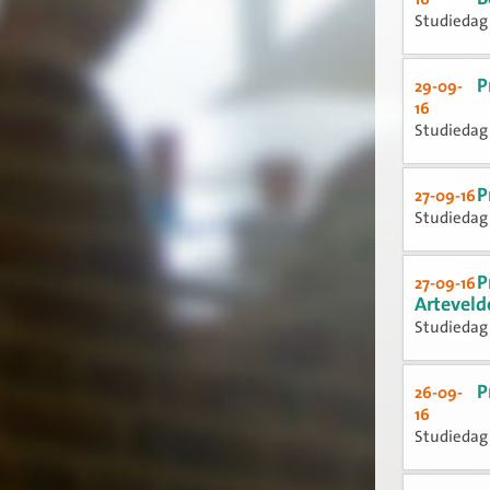
Studiedag
P
29-09-
16
Studiedag
P
27-09-16
Studiedag
P
27-09-16
Artevel
Studiedag
P
26-09-
16
Studiedag