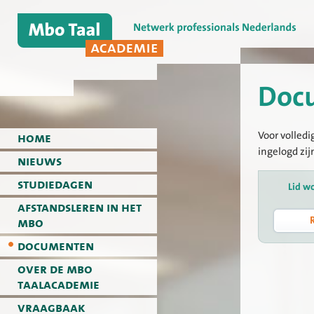
Doc
Voor volledi
home
ingelogd zij
nieuws
studiedagen
Lid w
afstandsleren in het
mbo
documenten
over de mbo
taalacademie
vraagbaak