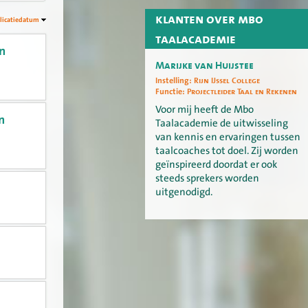
klanten over mbo
licatiedatum
taalacademie
en
Marijke van Huijstee
Instelling:
Rijn IJssel College
Functie:
Projectleider Taal en Rekenen
Voor mij heeft de Mbo
n
Taalacademie de uitwisseling
van kennis en ervaringen tussen
taalcoaches tot doel. Zij worden
geïnspireerd doordat er ook
steeds sprekers worden
uitgenodigd.