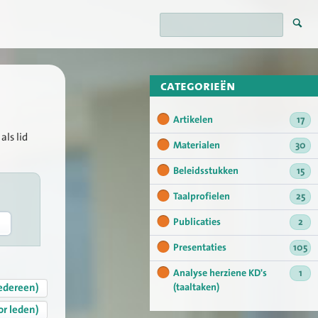
categorieën
Artikelen
17
als lid
Materialen
30
Beleidsstukken
15
Taalprofielen
25
Publicaties
2
Presentaties
105
Analyse herziene KD's
1
edereen)
(taaltaken)
or leden)