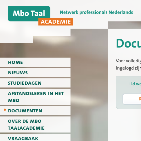
Doc
Voor volledi
home
ingelogd zij
nieuws
studiedagen
Lid w
afstandsleren in het
mbo
documenten
over de mbo
taalacademie
vraagbaak