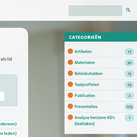
categorieën
Artikelen
17
als lid
Materialen
30
Beleidsstukken
15
Taalprofielen
25
Publicaties
2
Presentaties
105
Analyse herziene KD's
1
edereen)
(taaltaken)
or leden)