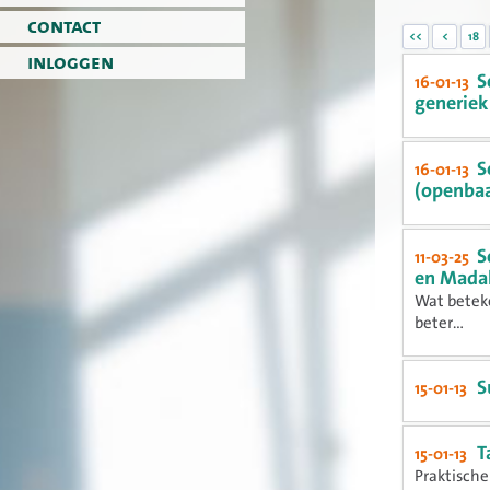
contact
<<
<
18
inloggen
S
16-01-13
generiek
S
16-01-13
(openbaa
S
11-03-25
en Madal
Wat betek
beter...
S
15-01-13
T
15-01-13
Praktische