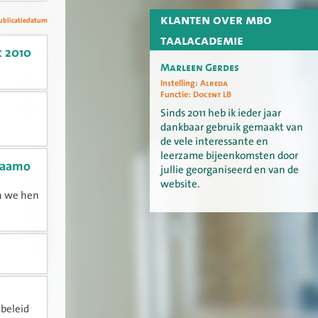
klanten over mbo
ublicatiedatum
taalacademie
t 2010
Marleen Gerdes
Instelling:
Albeda
Functie:
Docent LB
Sinds 2011 heb ik ieder jaar
dankbaar gebruik gemaakt van
de vele interessante en
leerzame bijeenkomsten door
lmaamo
jullie georganiseerd en van de
website.
n we hen
lbeleid