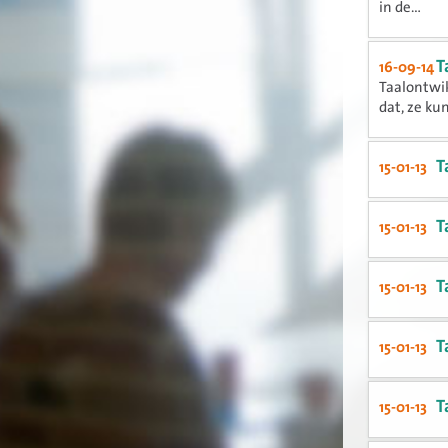
in de...
T
16-09-14
Taalontwi
dat, ze ku
T
15-01-13
T
15-01-13
T
15-01-13
T
15-01-13
T
15-01-13