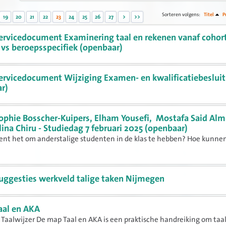
Sorteren volgens:
Titel
P
19
20
21
22
23
24
25
26
27
>
>>
ervicedocument Examinering taal en rekenen vanaf cohor
 vs beroepsspecifiek (openbaar)
ervicedocument Wijziging Examen- en kwalificatiebesluit
r)
ophie Bosscher-Kuipers, Elham Yousefi, Mostafa Said A
ina Chiru - Studiedag 7 februari 2025 (openbaar)
ent het om anderstalige studenten in de klas te hebben? Hoe kunne
uggesties werkveld talige taken Nijmegen
aal en AKA
 Taalwijzer De map Taal en AKA is een praktische handreiking om taa