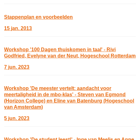
Stappenplan en voorbeelden
15 jan. 2013
Workshop '100 Dagen thuiskomen in taal' - Rivi
Godfried, Evelyne van der Neut, Hogeschool Rotterdam
7 jun. 2023
Workshop 'De meester vertelt: aandacht voor
meertaligheid in de mbo-klas' - Steven van Egmond
(Horizon College) en Eline van Batenburg (Hogeschool
van Amsterdam)
5 jun. 2023
Workshop 'De student leest!' - Inge van Meelis en Anne