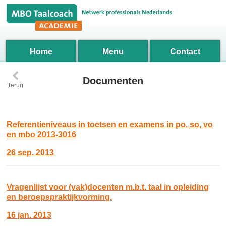
Home
Menu
Contact
‹
Documenten
Terug
Referentieniveaus in toetsen en examens in po, so, vo
en mbo 2013-3016
26 sep. 2013
Vragenlijst voor (vak)docenten m.b.t. taal in opleiding
en beroepspraktijkvorming.
16 jan. 2013