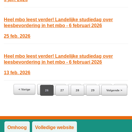
Heel mbo leest verder! Landelijke studiedag over
leesbevordering in het mbo - 6 februari 2026
25 feb. 2026
Heel mbo leest verder! Landelijke studiedag over
leesbevordering in het mbo - 6 februari 2026
13 feb. 2026
Ga naar pagina:
< Vorige
20
21
22
23
24
25
26
27
28
29
Volgende >
Omhoog
Volledige website