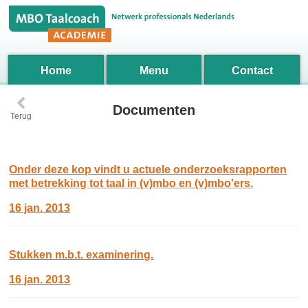
Home
Menu
Contact
‹
Documenten
Terug
Onder deze kop vindt u actuele onderzoeksrapporten
met betrekking tot taal in (v)mbo en (v)mbo'ers.
16 jan. 2013
Stukken m.b.t. examinering.
16 jan. 2013