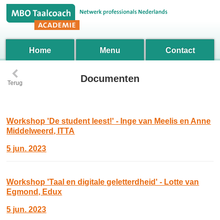
Home
Menu
Contact
‹
Documenten
Terug
Workshop 'De student leest!' - Inge van Meelis en Anne
Middelweerd, ITTA
5 jun. 2023
Workshop 'Taal en digitale geletterdheid' - Lotte van
Egmond, Edux
5 jun. 2023