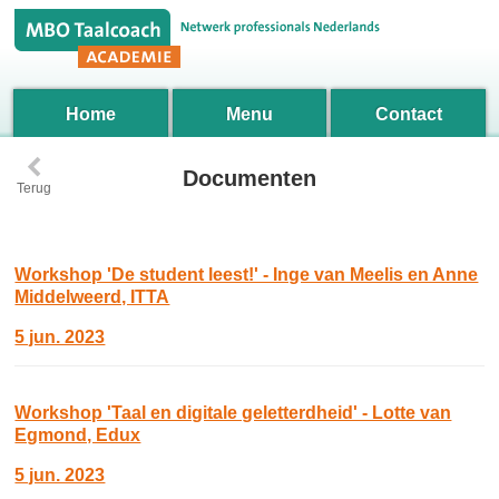
Home
Menu
Contact
‹
Documenten
Terug
Workshop 'De student leest!' - Inge van Meelis en Anne
Middelweerd, ITTA
5 jun. 2023
Workshop 'Taal en digitale geletterdheid' - Lotte van
Egmond, Edux
5 jun. 2023