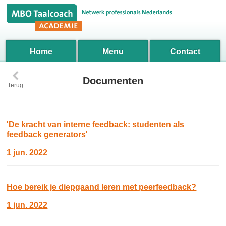
Home
Menu
Contact
‹
Documenten
Terug
'De kracht van interne feedback: studenten als
feedback generators'
1 jun. 2022
Hoe bereik je diepgaand leren met peerfeedback?
1 jun. 2022