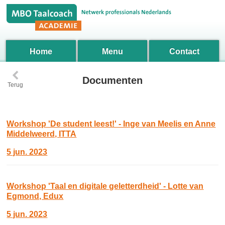
Home
Menu
Contact
‹
Documenten
Terug
Workshop 'De student leest!' - Inge van Meelis en Anne
Middelweerd, ITTA
5 jun. 2023
Workshop 'Taal en digitale geletterdheid' - Lotte van
Egmond, Edux
5 jun. 2023