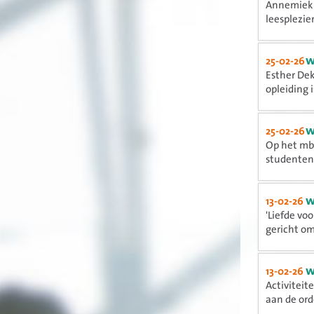
Annemiek 
leesplezier
w
25-02-26
Esther Dek
opleiding is
w
25-02-26
Op het mbo
studenten 
w
13-02-26
'Liefde vo
gericht om.
w
13-02-26
Activiteit
aan de orde