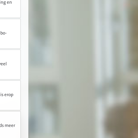
ing en
mbo-
veel
is erop
eds meer