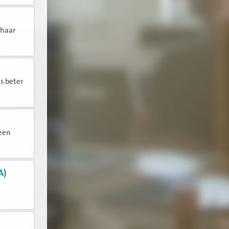
 haar
s beter
 een
A)