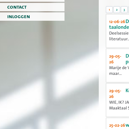
contact
1
2
3
inloggen
D
12-06-26
taalonde
Deelsessie
literatuur..
D
29-05-
p
26
Marije de 
maar...
K
29-05-
26
WIE, IK? J
Maaktaal S
w
25-02-26