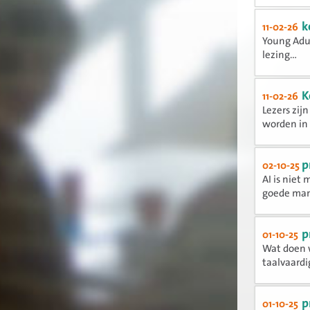
k
11-02-26
Young Adul
lezing...
K
11-02-26
Lezers zij
worden in t
p
02-10-25
AI is niet 
goede mani
p
01-10-25
Wat doen 
taalvaard
p
01-10-25