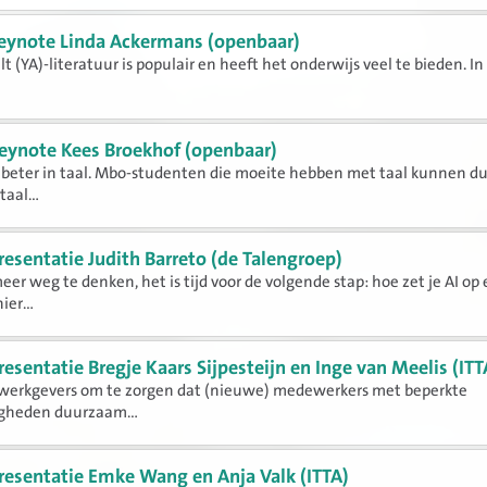
eynote Linda Ackermans (openbaar)
t (YA)-literatuur is populair en heeft het onderwijs veel te bieden. In
eynote Kees Broekhof (openbaar)
n beter in taal. Mbo-studenten die moeite hebben met taal kunnen du
aal...
resentatie Judith Barreto (de Talengroep)
meer weg te denken, het is tijd voor de volgende stap: hoe zet je AI op
er...
resentatie Bregje Kaars Sijpesteijn en Inge van Meelis (ITT
werkgevers om te zorgen dat (nieuwe) medewerkers met beperkte
igheden duurzaam...
resentatie Emke Wang en Anja Valk (ITTA)