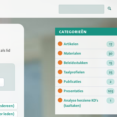
categorieën
Artikelen
17
als lid
Materialen
30
Beleidsstukken
15
Taalprofielen
25
Publicaties
2
Presentaties
105
Analyse herziene KD's
1
edereen)
(taaltaken)
or leden)