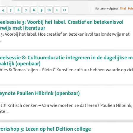
Sorteren volgens:
Titel
Pub
4
5
6
7
8
9
10
>
>>
eelsessie 3: Voorbij het label. Creatief en betekenisvol
rwijs met literatuur
 3: Voorbij het label. Hoe creatief en betekenisvol taalonderwijs met
.
eelsessie 8: Cultuureducatie integreren in de dagelijkse 
raktijk (openbaar)
Vries & Tomas Leijen – Plein C Kunst en cultuur hebben waarde op zich
eynote Paulien Hilbrink (openbaar)
A JIJ! Kritisch denken – Van wie moeten ze dat leren? Paulien Hilbrink,
tel...
orkshop 5: Lezen op het Deltion college