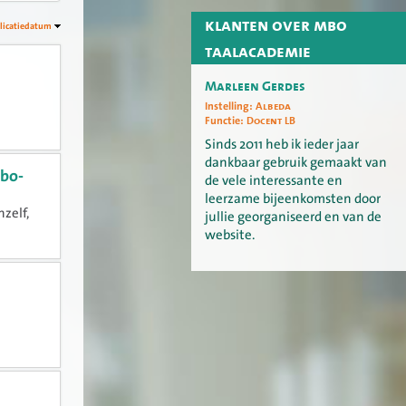
klanten over mbo
licatiedatum
taalacademie
Marleen Gerdes
Instelling:
Albeda
Functie:
Docent LB
Sinds 2011 heb ik ieder jaar
dankbaar gebruik gemaakt van
mbo-
de vele interessante en
leerzame bijeenkomsten door
zelf,
jullie georganiseerd en van de
website.