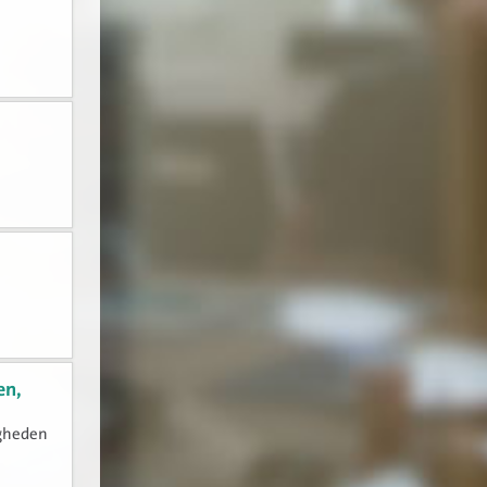
en,
igheden