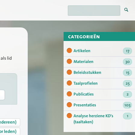
categorieën
Artikelen
17
als lid
Materialen
30
Beleidsstukken
15
Taalprofielen
25
Publicaties
2
Presentaties
105
Analyse herziene KD's
1
edereen)
(taaltaken)
or leden)