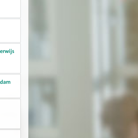
derwijs
erdam