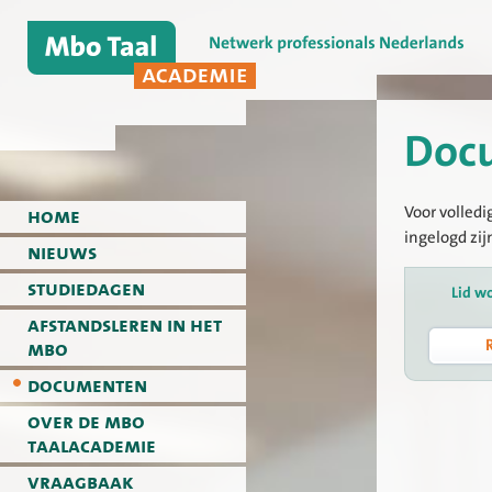
Doc
Voor volledi
home
ingelogd zij
nieuws
studiedagen
Lid w
afstandsleren in het
mbo
documenten
over de mbo
taalacademie
vraagbaak