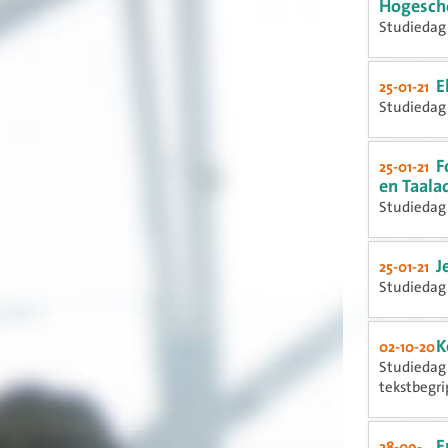
Hogesch
Studiedag 
E
25-01-21
Studiedag 
F
25-01-21
en Taala
Studiedag 
J
25-01-21
Studiedag 
K
02-10-20
Studiedag 
tekstbegrip
E
28-09-