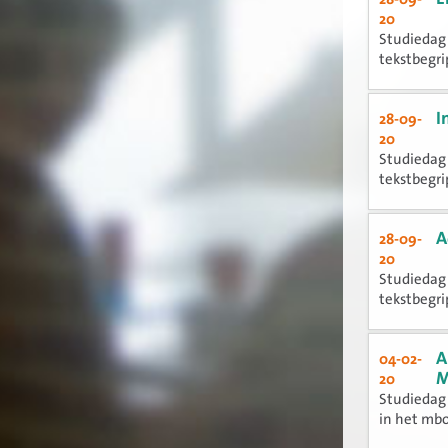
20
Studiedag 
tekstbegrip
I
28-09-
20
Studiedag 
tekstbegrip
A
28-09-
20
Studiedag 
tekstbegrip
A
04-02-
M
20
Studiedag 
in het mb