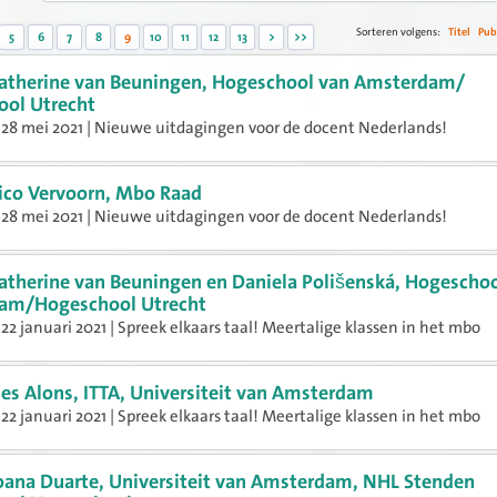
Sorteren volgens:
Titel
Pub
5
6
7
8
9
10
11
12
13
>
>>
atherine van Beuningen, Hogeschool van Amsterdam/
ol Utrecht
28 mei 2021 | Nieuwe uitdagingen voor de docent Nederlands!
ico Vervoorn, Mbo Raad
28 mei 2021 | Nieuwe uitdagingen voor de docent Nederlands!
atherine van Beuningen en Daniela Polišenská, Hogeschoo
am/Hogeschool Utrecht
22 januari 2021 | Spreek elkaars taal! Meertalige klassen in het mbo
ies Alons, ITTA, Universiteit van Amsterdam
22 januari 2021 | Spreek elkaars taal! Meertalige klassen in het mbo
oana Duarte, Universiteit van Amsterdam, NHL Stenden