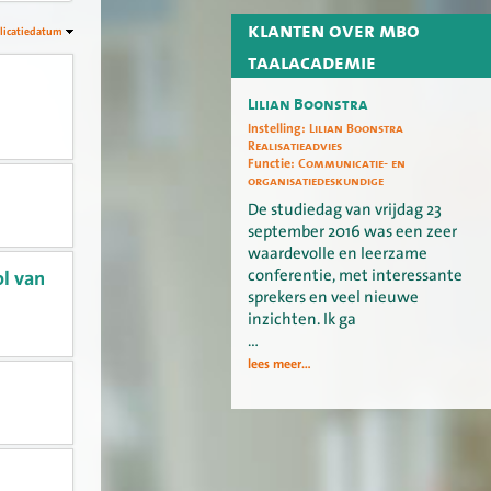
klanten over mbo
licatiedatum
taalacademie
Lilian Boonstra
Instelling:
Lilian Boonstra
Realisatieadvies
Functie:
Communicatie- en
organisatiedeskundige
De studiedag van vrijdag 23
september 2016 was een zeer
waardevolle en leerzame
conferentie, met interessante
l van
sprekers en veel nieuwe
inzichten. Ik ga
…
lees meer...