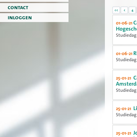
contact
<<
<
4
inloggen
C
01-06-21
Hogescho
Studiedag 
R
01-06-21
Studiedag 
C
25-01-21
Amsterd
Studiedag 
L
25-01-21
Studiedag 
J
25-01-21