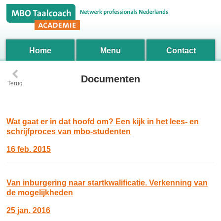
Home
Menu
Contact
‹
Documenten
Terug
Wat gaat er in dat hoofd om? Een kijk in het lees- en
schrijfproces van mbo-studenten
16 feb. 2015
Van inburgering naar startkwalificatie. Verkenning van
de mogelijkheden
25 jan. 2016