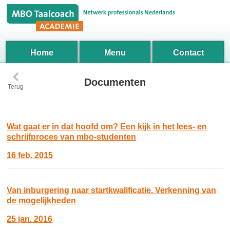
Home
Menu
Contact
‹
Documenten
Terug
Wat gaat er in dat hoofd om? Een kijk in het lees- en
schrijfproces van mbo-studenten
16 feb. 2015
Van inburgering naar startkwalificatie. Verkenning van
de mogelijkheden
25 jan. 2016