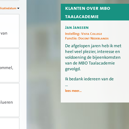
klanten over mbo
licatiedatum
taalacademie
Jan Janssen
 van
Instelling:
Vista College
Functie:
Docent Nederlands
De afgelopen jaren heb ik met
heel veel plezier, interesse en
voldoening de bijeenkomsten
van de MBO Taalacademie
nlommel,
gevolgd.
Ik bedank iedereen van de
…
lees meer...
alueren