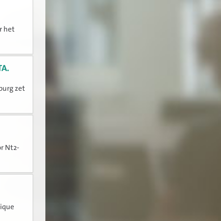
r het
TA.
burg zet
r Nt2-
lique