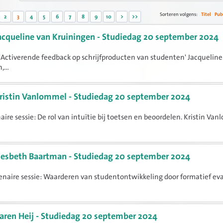
Sorteren volgens:
Titel
Pub
2
3
4
5
6
7
8
9
10
>
>>
acqueline van Kruiningen - Studiedag 20 september 2024
Activerende feedback op schrijfproducten van studenten' Jacqueline
...
ristin Vanlommel - Studiedag 20 september 2024
aire sessie: De rol van intuïtie bij toetsen en beoordelen. Kristin Va
iesbeth Baartman - Studiedag 20 september 2024
naire sessie: Waarderen van studentontwikkeling door formatief ev
aren Heij - Studiedag 20 september 2024