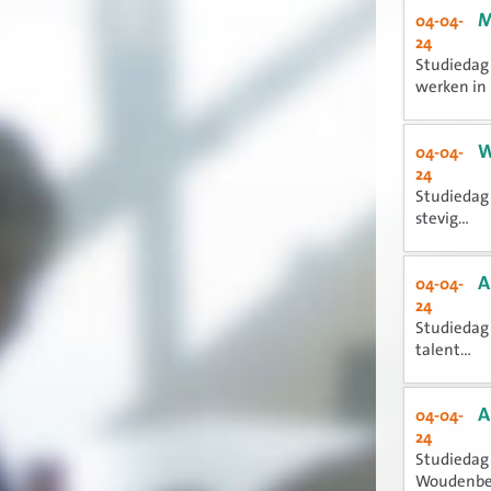
M
04-04-
24
Studiedag 
werken in 
W
04-04-
24
Studiedag 
stevig...
A
04-04-
24
Studiedag 
talent...
A
04-04-
24
Studiedag 
Woudenber