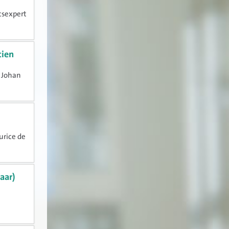
etsexpert
tien
k Johan
urice de
aar)