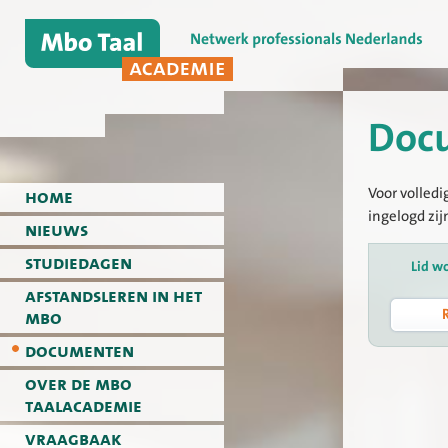
Doc
Voor volledi
home
ingelogd zij
nieuws
studiedagen
Lid w
afstandsleren in het
mbo
documenten
over de mbo
taalacademie
vraagbaak