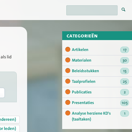
categorieën
Artikelen
17
als lid
Materialen
30
Beleidsstukken
15
Taalprofielen
25
Publicaties
2
Presentaties
105
Analyse herziene KD's
1
edereen)
(taaltaken)
or leden)