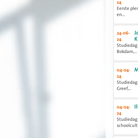
24
Eerste ple
en...
J
24-06-
K
24
Studiedag 
Bokdam,...
M
04-04-
24
Studiedag 
Greef,...
I
04-04-
24
Studiedag 
schoolcult