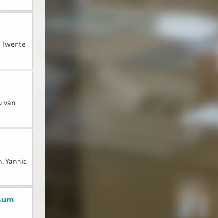
n Twente
u van
n. Yannic
rsum