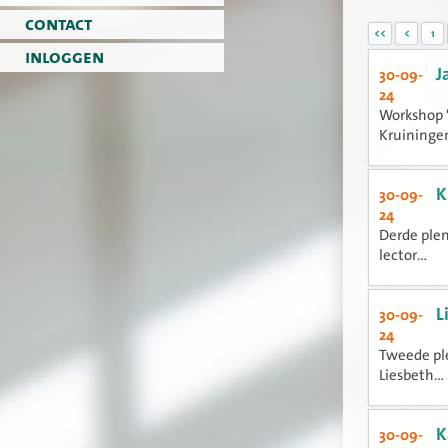
contact
<<
<
1
inloggen
J
30-09-
24
Workshop '
Kruiningen,
K
30-09-
24
Derde plen
lector...
L
30-09-
24
Tweede ple
Liesbeth...
K
30-09-