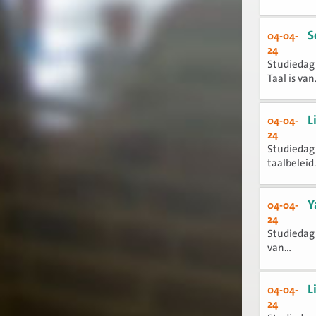
S
04-04-
24
Studiedag 
Taal is van.
L
04-04-
24
Studiedag 
taalbeleid.
Y
04-04-
24
Studiedag 
van...
L
04-04-
24