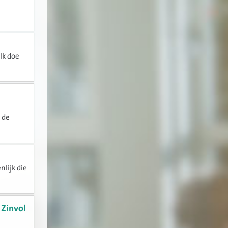
‘Ik doe
 de
nlijk die
 Zinvol