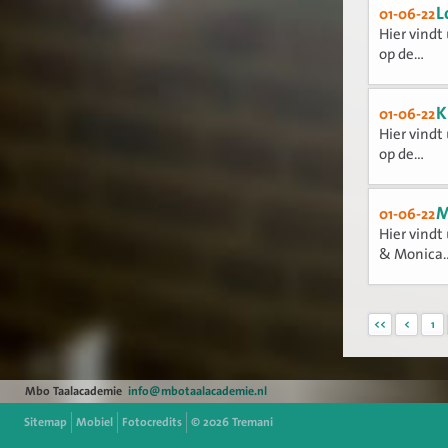
L
01-06-22
Hier vindt
op de...
K
01-06-22
Hier vindt
op de...
M
01-06-22
Hier vindt
& Monica..
<<
<
1
Mbo Taalacademie
info@mbotaalacademie.nl
Sitemap
Mobiel
Fotocredits
© 2026
Tremani