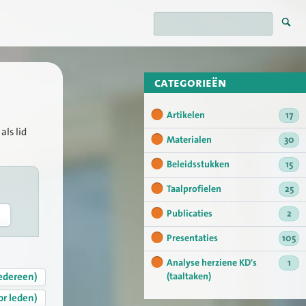
categorieën
Artikelen
17
als lid
Materialen
30
Beleidsstukken
15
Taalprofielen
25
Publicaties
2
Presentaties
105
Analyse herziene KD's
1
edereen)
(taaltaken)
or leden)