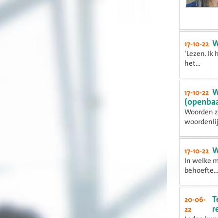
W
17-10-22
‘Lezen. Ik
het...
W
17-10-22
(openbaa
Woorden zi
woordenlijs
W
17-10-22
In welke m
behoefte..
T
20-06-
r
22