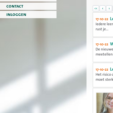
contact
<<
<
1
inloggen
L
17-10-22
Iedere lee
rust je...
W
17-10-22
De nieuwe
meetellen 
L
17-10-22
Het risico
moet sterk.