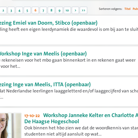
Sorteren volgens:
Titel
Pub
2
3
4
5
6
7
8
9
10
>
>>
ezing Emiel van Doorn, Stibco (openbaar)
rling heeft een eigen leerdynamiek die waardevol is om bij aan te slu
orkshop Inge van Meelis (openbaar)
 rekeneisen voor het mbo gaan binnenkort in en rekenen gaat weer
voor het...
ezing Inge van Meelis, ITTA (openbaar)
 dat Nederlandse leerlingen laaggeletterd en/of laaggecijferd van sch
..
Workshop Janneke Kelter en Charlotte 
17-10-22
De Haagse Hogeschool
Ook binnen het hbo zien we dat de woordkennis van sta
studenten niet altijd aansluit op wat...