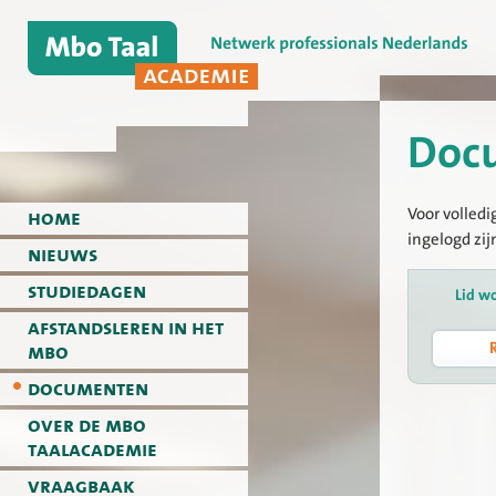
Doc
Voor volledi
home
ingelogd zij
nieuws
studiedagen
Lid w
afstandsleren in het
mbo
documenten
over de mbo
taalacademie
vraagbaak