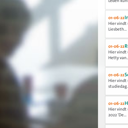
Leden kunn
I
01-06-22
Hier vindt
Liesbeth...
R
01-06-22
Hier vindt
Hetty van..
S
01-06-22
Hier vindt
studiedag..
H
01-06-22
Hier vindt
2022 'De...