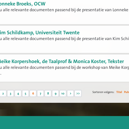
onneke Broeks, OCW
 u alle relevante documenten passend bij de presentatie van Lonneke
im Schildkamp, Universiteit Twente
 u alle relevante documenten passend bij de presentatie van Kim Sc
eike Korpershoek, de Taalprof & Monica Koster, Tekster
 u alle relevante documenten passend bij de workshop van Meike Kor
.
Sorteren volgens:
Titel
Pub
2
3
4
5
6
7
8
9
10
>
>>