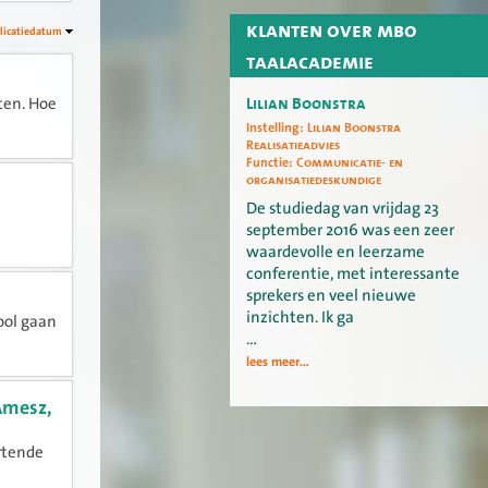
klanten over mbo
licatiedatum
taalacademie
Lilian Boonstra
iten. Hoe
Instelling:
Lilian Boonstra
Realisatieadvies
Functie:
Communicatie- en
organisatiedeskundige
De studiedag van vrijdag 23
september 2016 was een zeer
waardevolle en leerzame
conferentie, met interessante
sprekers en veel nieuwe
inzichten. Ik ga
ool gaan
…
lees meer...
Amesz,
rtende