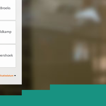
 Broeks
hildkamp
pershoek
licatiedatum