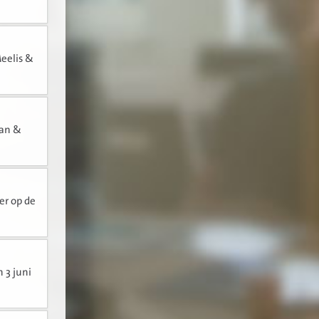
Meelis &
ian &
er op de
 3 juni