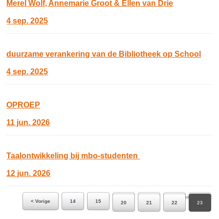
Merel Wolf, Annemarie Groot & Ellen van Drie
4 sep. 2025
duurzame verankering van de Bibliotheek op School
4 sep. 2025
OPROEP
11 jun. 2026
Taalontwikkeling bij mbo‑studenten
12 jun. 2026
Ga naar pagina:
< Vorige
14
15
16
17
18
19
20
21
22
23