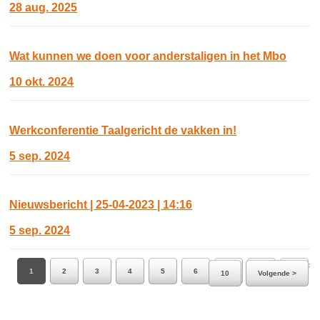
28 aug. 2025
Wat kunnen we doen voor anderstaligen in het Mbo
10 okt. 2024
Werkconferentie Taalgericht de vakken in!
5 sep. 2024
Nieuwsbericht | 25-04-2023 | 14:16
5 sep. 2024
Ga naar pagina:
1
2
3
4
5
6
7
8
9
10
Volgende >