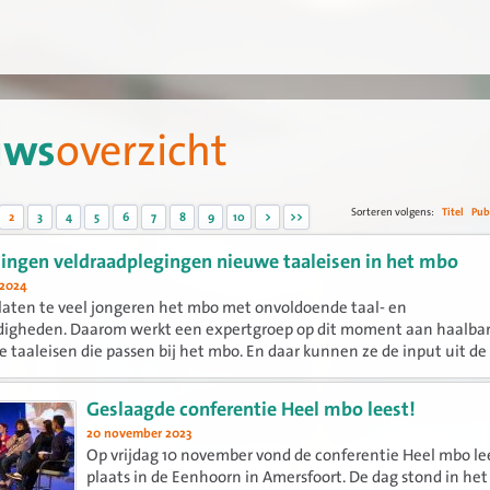
uws
overzicht
Sorteren volgens:
Titel
Pub
2
3
4
5
6
7
8
9
10
>
>>
ngen veldraadplegingen nieuwe taaleisen in het mbo
 2024
laten te veel jongeren het mbo met onvoldoende taal- en
digheden. Daarom werkt een expertgroep op dit moment aan haalba
 taaleisen die passen bij het mbo. En daar kunnen ze de input uit de 
Geslaagde conferentie Heel mbo leest!
20 november 2023
Op vrijdag 10 november vond de conferentie Heel mbo le
plaats in de Eenhoorn in Amersfoort. De dag stond in het