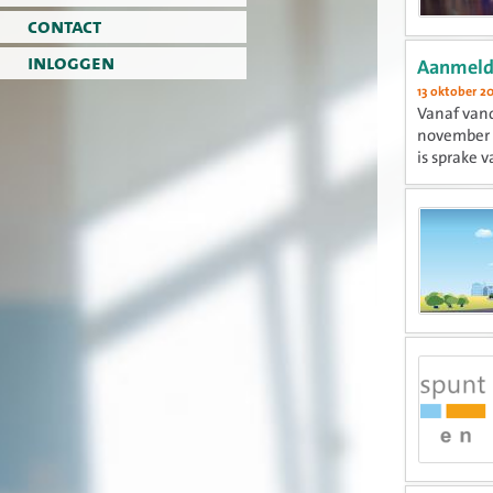
contact
inloggen
Aanmeldi
13 oktober 2
Vanaf vand
november g
is sprake 