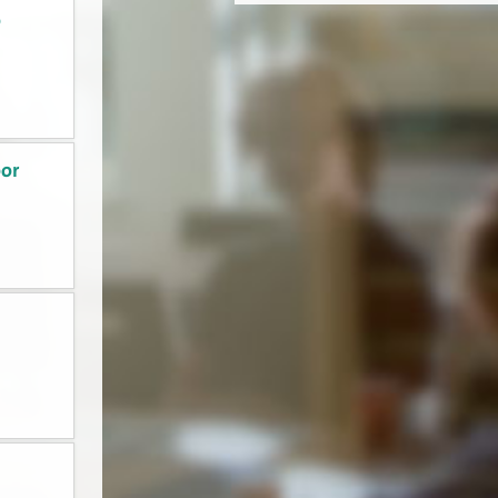
o
oor