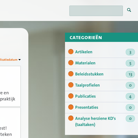
categorieën
Artikelen
3
licatiedatum
Materialen
5
Beleidsstukken
13
Taalprofielen
0
re en
Publicaties
4
praktijk
Presentaties
0
Analyse herziene KD's
0
(taaltaken)
est!
 teken