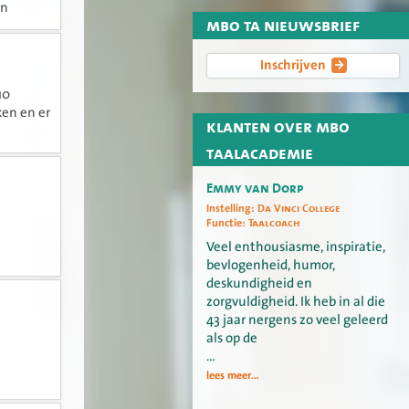
en
mbo ta nieuwsbrief
en
Inschrijven
10
ken en er
klanten over mbo
taalacademie
Emmy van Dorp
Instelling:
Da Vinci College
Functie:
Taalcoach
Veel enthousiasme, inspiratie,
bevlogenheid, humor,
deskundigheid en
zorgvuldigheid. Ik heb in al die
43 jaar nergens zo veel geleerd
als op de
…
lees meer...