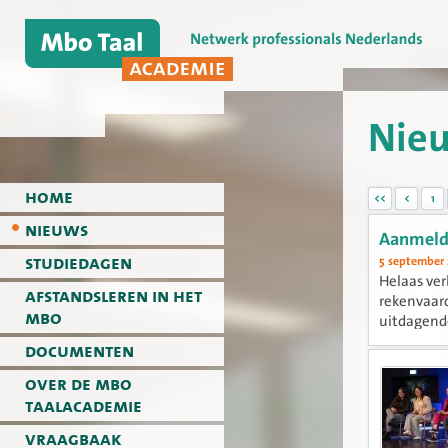
Nie
home
<<
<
1
nieuws
Aanmeldi
studiedagen
5 september
Helaas ver
afstandsleren in het
rekenvaar
mbo
uitdagende
goed...
documenten
over de mbo
taalacademie
vraagbaak