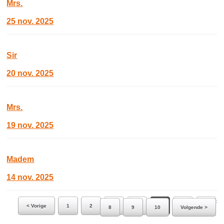
Mrs.
25 nov. 2025
Sir
20 nov. 2025
Mrs.
19 nov. 2025
Madem
14 nov. 2025
Ga naar pagina:
< Vorige
1
2
3
4
5
6
7
8
9
10
Volgende >