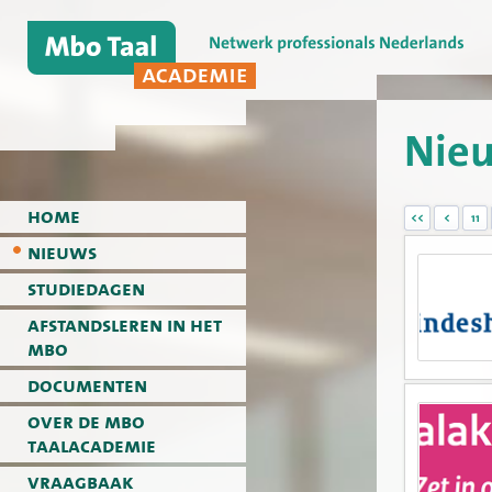
Nie
home
<<
<
11
nieuws
studiedagen
afstandsleren in het
mbo
documenten
over de mbo
taalacademie
vraagbaak