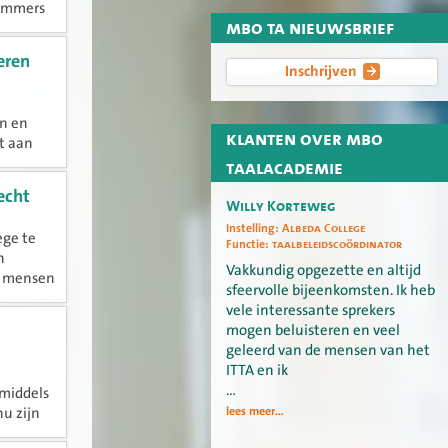
s immers
mbo ta nieuwsbrief
ter...
eren
Inschrijven
en en
klanten over mbo
t aan
e
taalacademie
echt
Willy Korteweg
Instelling:
Albeda College
ege te
Functie:
taalbeleidscoördinator
n
Vakkundig opgezette en altijd
t mensen
sfeervolle bijeenkomsten. Ik heb
an...
vele interessante sprekers
mogen beluisteren en veel
geleerd van de mensen van het
ITTA en ik
…
 middels
lees meer...
u zijn