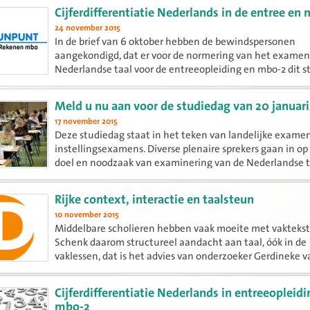
beroepsopleidingen WEB. Mede naar aanleiding hiervan i
Cijferdifferentiatie Nederlands in de entree en
Regeling...
24 november 2015
In de brief van 6 oktober hebben de bewindspersonen
aangekondigd, dat er voor de normering van het exame
Nederlandse taal voor de entreeopleiding en mbo-2 dit s
(2015 -2016) cijferdifferentiatie wordt ingevoerd.
Meld u nu aan voor de studiedag van 20 januari
17 november 2015
Deze studiedag staat in het teken van landelijke exame
instellingsexamens. Diverse plenaire sprekers gaan in op
doel en noodzaak van examinering van de Nederlandse t
het mbo, de wet- en regelgeving en externe validering.
Rijke context, interactie en taalsteun
10 november 2015
Middelbare scholieren hebben vaak moeite met vaktekst
Schenk daarom structureel aandacht aan taal, óók in de
vaklessen, dat is het advies van onderzoeker Gerdineke v
Silfhout. In het onderwijsvakblad Didactief legt zij in dri
stappen uit hoe...
Cijferdifferentiatie Nederlands in entreeopleidi
mbo-2