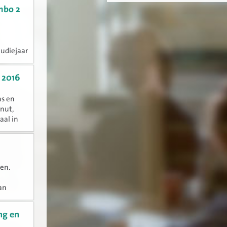
s ook de
 mbo 2
n
tudiejaar
 2016
ns en
 nut,
aal in
en.
an
e
ng en