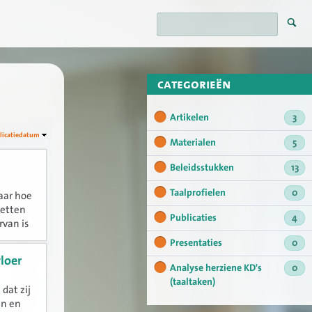
categorieën
Artikelen
3
licatiedatum
Materialen
5
Beleidsstukken
13
Taalprofielen
0
aar hoe
zetten
Publicaties
4
rvan is
o....
Presentaties
0
loer
Analyse herziene KD's
0
(taaltaken)
dat zij
en en