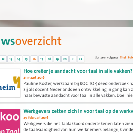
uws
overzicht
Sorteren volgens:
Titel
Pub
12
13
14
15
16
17
18
19
20
>
>>
Hoe creëer je aandacht voor taal in alle vakken?
21 maart 2016
Pauline Koster, werkzaam bij ROC TOP, deed onderzoek n
zij als docent Nederlands een ontwikkeling in gang kan 
naar bewuste aandacht voor taal in alle vakken. Doel hie
verhoging van het taalniveau van de leerlingen in het mb
Werkgevers zetten zich in voor taal op de werkv
29 februari 2016
Werkgevers die het Taalakkoord ondertekenen laten zien 
de taalvaardigheid van hun werknemers belangrijk vind