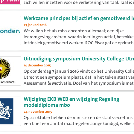
zich willen inzetten voor de verbetering van taal. Taal i
ook een belangrijke werknemersvaardigheid. Het idee ach
Werkzame principes bij actief en gemotiveerd l
27 januari 2016
We willen het als mbo-docenten allemaal; een rijke
leeromgeving creëren, waarin leerlingen actief, betrokk
intrinsiek gemotiveerd werken. ROC Rivor gaf de opdrach
IVA Onderwijs wat zij als roc kunnen leren van bestaand
concepten ten...
Uitnodiging symposium University College Utr
14 december 2015
Op donderdag 7 januari 2016 vindt op het University Coll
Utrecht een symposium plaats, dat in het teken staat va
Assessment & Motivatie. Doel van het symposium is me
uit het onderwijs na te denken over hoe je de motivatie v
Wijziging EKB WEB en wijziging Regeling
modeldiploma mbo
24 november 2015
Op 22 oktober hebben de minister en de staatssecretaris
een brief een aantal maatregelen aangekondigd, welke n
opgenomen in het Examen- en kwalificatiebesluit