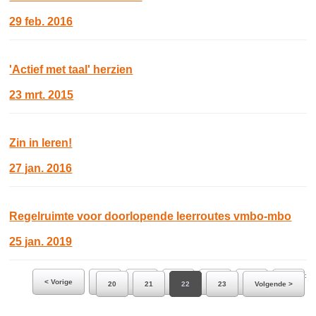
29 feb. 2016
'Actief met taal' herzien
23 mrt. 2015
Zin in leren!
27 jan. 2016
Regelruimte voor doorlopende leerroutes vmbo-mbo
25 jan. 2019
Ga naar pagina:
< Vorige
14
15
16
17
18
19
20
21
22
23
Volgende >