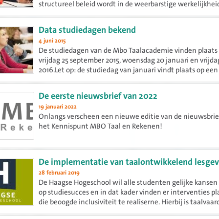
structureel beleid wordt in de weerbarstige werkelijkhei
scholen? Hoe geef je het concreet vorm? En op welke man
Data studiedagen bekend
4 juni 2015
De studiedagen van de Mbo Taalacademie vinden plaats 
vrijdag 25 september 2015, woensdag 20 januari en vrijda
2016.Let op: de studiedag van januari vindt plaats op een
woensdag!
De eerste nieuwsbrief van 2022
19 januari 2022
Onlangs verscheen een nieuwe editie van de nieuwsbrie
het Kennispunt MBO Taal en Rekenen!
De implementatie van taalontwikkelend lesge
28 februari 2019
De Haagse Hogeschool wil alle studenten gelijke kansen
op studiesucces en in dat kader vinden er interventies p
die beoogde inclusiviteit te realiserne. Hierbij is taalvaa
tot nu toe echter onderbelicht gebleven. Het...