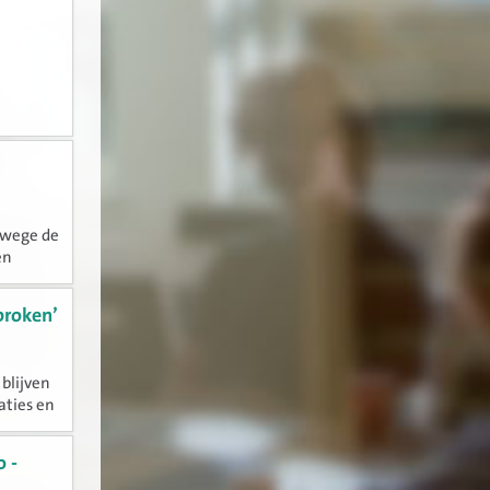
nwege de
en
udiedag
proken’
blijven
aties en
ichten.
ie...
 -