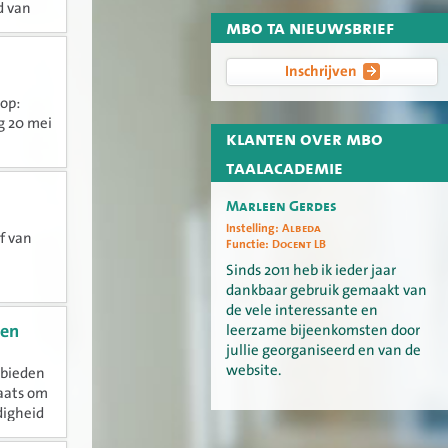
d van
mbo ta nieuwsbrief
ier...
Inschrijven
op:
g 20 mei
klanten over mbo
taalacademie
Marleen Gerdes
Instelling:
Albeda
f van
Functie:
Docent LB
Sinds 2011 heb ik ieder jaar
dankbaar gebruik gemaakt van
de vele interessante en
leerzame bijeenkomsten door
ven
jullie georganiseerd en van de
website.
 bieden
laats om
rdigheid