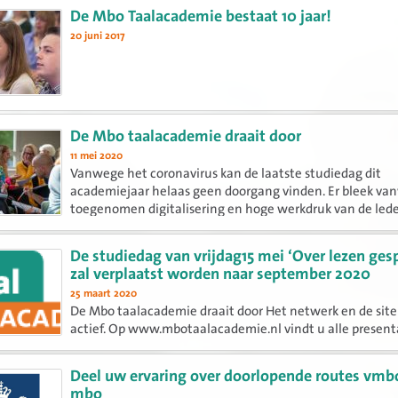
De Mbo Taalacademie bestaat 10 jaar!
20 juni 2017
De Mbo taalacademie draait door
11 mei 2020
Vanwege het coronavirus kan de laatste studiedag dit
academiejaar helaas geen doorgang vinden. Er bleek va
toegenomen digitalisering en hoge werkdruk van de led
momenteel weinig tot geen behoefte aan een online st
met webinars. Wel...
De studiedag van vrijdag15 mei ‘Over lezen ges
zal verplaatst worden naar september 2020
25 maart 2020
De Mbo taalacademie draait door Het netwerk en de site 
actief. Op www.mbotaalacademie.nl vindt u alle present
documenten van de afgelopen 12 jaar, actuele nieuwsber
Ook kunt u een oproep plaatsen. De kracht van de academ
Deel uw ervaring over doorlopende routes vmbo
mbo