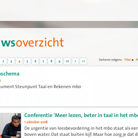
uws
overzicht
Sorteren volgens:
Titel
P
2
3
4
5
6
7
8
9
10
>
>>
nschema
2
cument Steunpunt Taal en Rekenen mbo
Conferentie 'Meer lezen, beter in taal in het mb
1 oktober 2018
De urgentie van leesbevordering in het mbo staat als ee
boven water. Dat staat buiten kijf. Maar hoe zorg je dat d