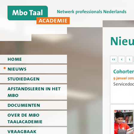
Nie
home
<<
<
1
nieuws
Cohorte
studiedagen
9 januari 201
Servicedo
afstandsleren in het
mbo
documenten
over de mbo
taalacademie
vraagbaak