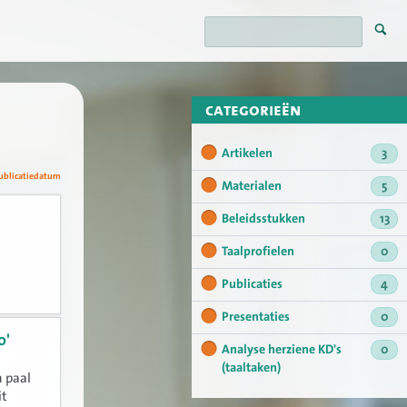
categorieën
Artikelen
3
ublicatiedatum
Materialen
5
Beleidsstukken
13
Taalprofielen
0
Publicaties
4
Presentaties
0
o'
Analyse herziene KD's
0
(taaltaken)
n paal
it