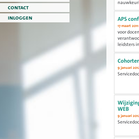
nauwkeuri
contact
schoolcarr
inloggen
APS conf
17 maart 2011
voor doce
verantwoor
leidsters i
Cohorte
9 januari 201
Servicedo
Wijzigin
WEB
9 januari 201
Servicedo