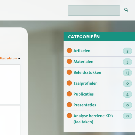
categorieën
Artikelen
3
licatiedatum
Materialen
5
Beleidsstukken
13
Taalprofielen
0
Publicaties
4
Presentaties
0
Analyse herziene KD's
0
(taaltaken)