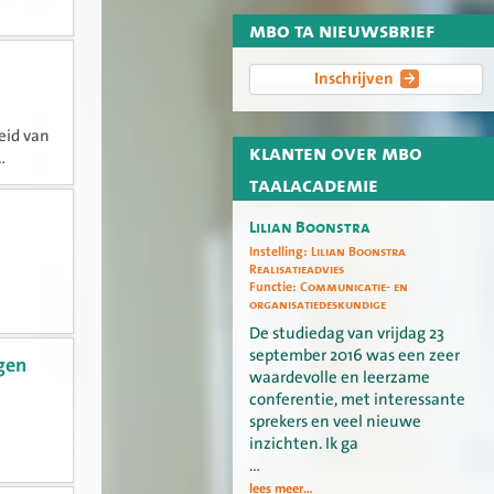
mbo ta nieuwsbrief
Inschrijven
eid van
klanten over mbo
.
taalacademie
Lilian Boonstra
Instelling:
Lilian Boonstra
Realisatieadvies
Functie:
Communicatie- en
organisatiedeskundige
De studiedag van vrijdag 23
september 2016 was een zeer
gen
waardevolle en leerzame
conferentie, met interessante
sprekers en veel nieuwe
inzichten. Ik ga
…
lees meer...