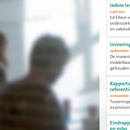
Iedere le
5 juli 2012
Ed Elbers 
onderzoek 
en vakonde
Invoerin
19 december 
De invoeri
middelbaar
gehouden 
niveaus...
Rapporta
referent
21 december 
Tussenrapp
examinerin
Eindrapp
en mbo