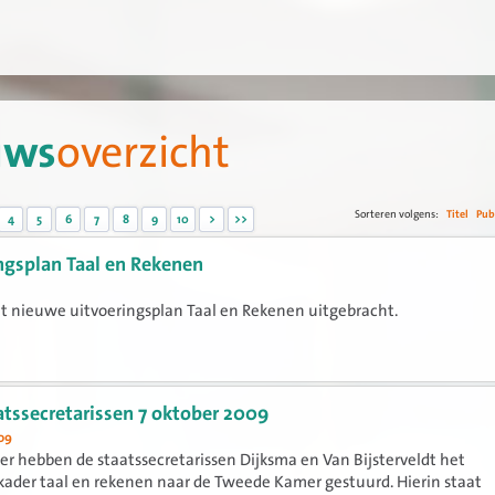
uws
overzicht
Sorteren volgens:
Titel
Pub
4
5
6
7
8
9
10
>
>>
ngsplan Taal en Rekenen
 het nieuwe uitvoeringsplan Taal en Rekenen uitgebracht.
aatssecretarissen 7 oktober 2009
09
er hebben de staatssecretarissen Dijksma en Van Bijsterveldt het
kader taal en rekenen naar de Tweede Kamer gestuurd. Hierin staat