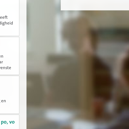
heeft
digheid
en
ar
wenste
g en
 po, vo