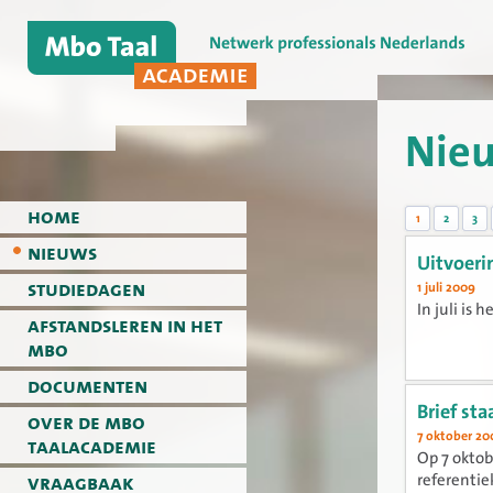
Nie
home
1
2
3
nieuws
Uitvoeri
studiedagen
1 juli 2009
In juli is
afstandsleren in het
mbo
documenten
Brief st
over de mbo
7 oktober 20
taalacademie
Op 7 oktob
vraagbaak
referentie