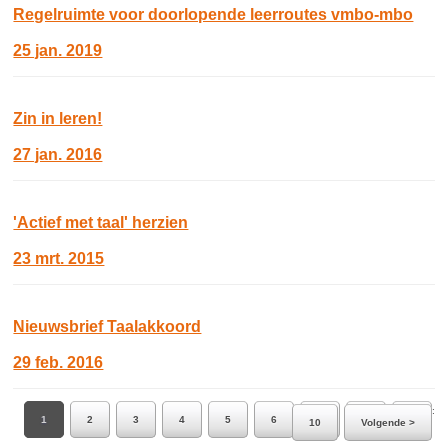
Regelruimte voor doorlopende leerroutes vmbo-mbo
25 jan. 2019
Zin in leren!
27 jan. 2016
'Actief met taal' herzien
23 mrt. 2015
Nieuwsbrief Taalakkoord
29 feb. 2016
Ga naar pagina:
1
2
3
4
5
6
7
8
9
10
Volgende >