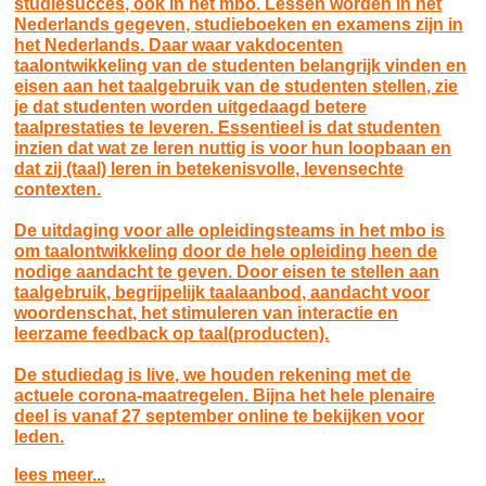
studiesucces, ook in het mbo. Lessen worden in het
Nederlands gegeven, studieboeken en examens zijn in
het Nederlands. Daar waar vakdocenten
taalontwikkeling van de studenten belangrijk vinden en
eisen aan het taalgebruik van de studenten stellen, zie
je dat studenten worden uitgedaagd betere
taalprestaties te leveren. Essentieel is dat studenten
inzien dat wat ze leren nuttig is voor hun loopbaan en
dat zij (taal) leren in betekenisvolle, levensechte
contexten.
De uitdaging voor alle opleidingsteams in het mbo is
om taalontwikkeling door de hele opleiding heen de
nodige aandacht te geven. Door eisen te stellen aan
taalgebruik, begrijpelijk taalaanbod, aandacht voor
woordenschat, het stimuleren van interactie en
leerzame feedback op taal(producten).
De studiedag is live, we houden rekening met de
actuele corona-maatregelen. Bijna het hele plenaire
deel is vanaf 27 september online te bekijken voor
leden.
lees meer...