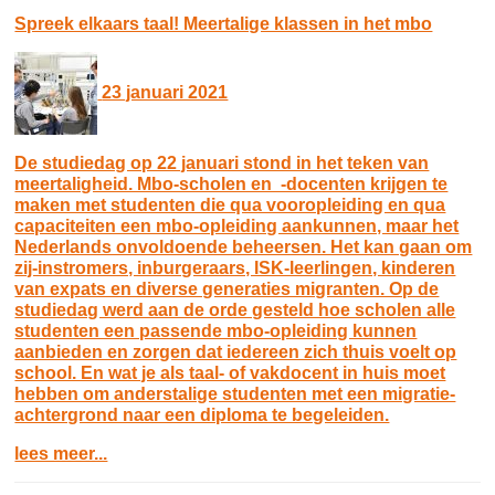
Spreek elkaars taal! Meertalige klassen in het mbo
23 januari 2021
De studiedag op 22 januari stond in het teken van
meertaligheid. Mbo-scholen en -docenten krijgen te
maken met studenten die qua vooropleiding en qua
capaciteiten een mbo-opleiding aankunnen, maar het
Nederlands onvoldoende beheersen. Het kan gaan om
zij-instromers, inburgeraars, ISK-leerlingen, kinderen
van expats en diverse generaties migranten. Op de
studiedag werd aan de orde gesteld hoe scholen alle
studenten een passende mbo-opleiding kunnen
aanbieden en zorgen dat iedereen zich thuis voelt op
school. En wat je als taal- of vakdocent in huis moet
hebben om anderstalige studenten met een migratie-
achtergrond naar een diploma te begeleiden.
lees meer...