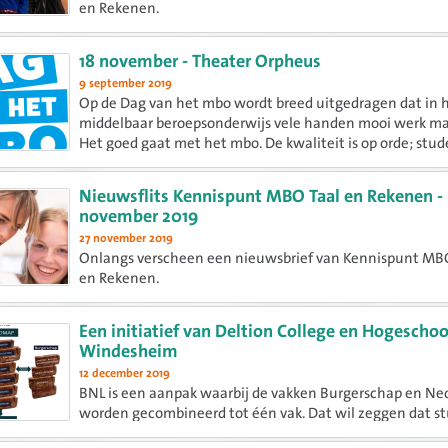
en Rekenen.
18 november - Theater Orpheus
9 september 2019
Op de Dag van het mbo wordt breed uitgedragen dat in 
middelbaar beroepsonderwijs vele handen mooi werk m
Het goed gaat met het mbo. De kwaliteit is op orde; stu
mbo-professionals en het bedrijfsleven zijn tevreden. Ove
het land...
Nieuwsflits Kennispunt MBO Taal en Rekenen -
november 2019
27 november 2019
Onlangs verscheen een nieuwsbrief van Kennispunt MB
en Rekenen.
Een initiatief van Deltion College en Hogeschoo
Windesheim
12 december 2019
BNL is een aanpak waarbij de vakken Burgerschap en Ne
worden gecombineerd tot één vak. Dat wil zeggen dat s
langere tijd (één periode) over een burgerschapsthema 