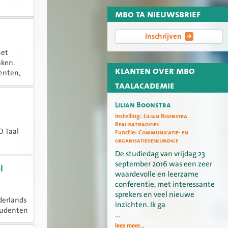
mbo ta nieuwsbrief
Inschrijven
het
aken.
klanten over mbo
denten,
ral in
taalacademie
Lilian Boonstra
Instelling:
Lilian Boonstra
Realisatieadvies
O Taal
Functie:
Communicatie- en
organisatiedeskundige
De studiedag van vrijdag 23
september 2016 was een zeer
l
waardevolle en leerzame
conferentie, met interessante
sprekers en veel nieuwe
derlands
inzichten. Ik ga
tudenten
…
werken.
lees meer...