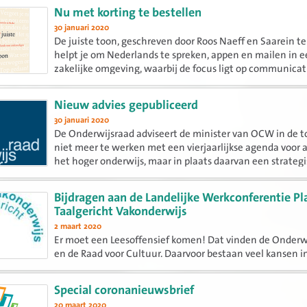
Tijdens het werken aan dat thema verwerven studente
Nu met korting te bestellen
kennis...
30 januari 2020
De juiste toon, geschreven door Roos Naeff en Saarein te
helpt je om Nederlands te spreken, appen en mailen in 
zakelijke omgeving, waarbij de focus ligt op communicat
toon en nuance.
Nieuw advies gepubliceerd
30 januari 2020
De Onderwijsraad adviseert de minister van OCW in de 
niet meer te werken met een vierjaarlijkse agenda voor 
het hoger onderwijs, maar in plaats daarvan een strateg
visie te ontwikkelen voor het hele onderwijs.
Bijdragen aan de Landelijke Werkconferentie P
Taalgericht Vakonderwijs
2 maart 2020
Er moet een Leesoffensief komen! Dat vinden de Onderw
en de Raad voor Cultuur. Daarvoor bestaan veel kansen i
onderwijs Nederlands, maar juist ook binnen de andere 
Special coronanieuwsbrief
20 maart 2020