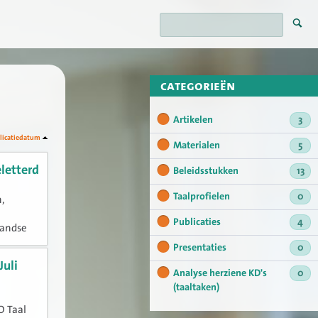
categorieën
Artikelen
3
licatiedatum
Materialen
5
letterd
Beleidsstukken
13
Taalprofielen
0
,
Publicaties
4
landse
de
Presentaties
0
Juli
Analyse herziene KD's
0
(taaltaken)
O Taal