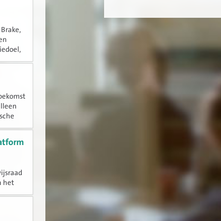
n
 Brake,
een
iedoel,
toekomst
alleen
ische
latform
ijsraad
n het
vakken.