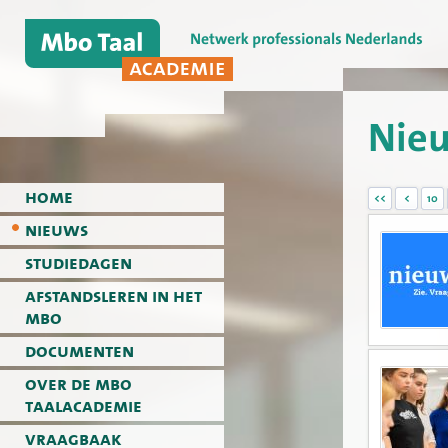
Nie
home
<<
<
10
nieuws
studiedagen
afstandsleren in het
mbo
documenten
over de mbo
taalacademie
vraagbaak