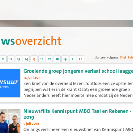
uws
overzicht
Sorteren volgens:
Titel
Pub
11
12
13
14
15
16
17
18
19
>
>>
Groeiende groep jongeren verlaat school laagge
14 juni 2019
Een brief van de overheid lezen, foutloos een cv opstellen
begrijpen wat er in de krant staat; een groeiende groep
Nederlanders heeft hier moeite mee omdat zij de Neder
taal niet voldoende beheerst. Uit nieuw onderzoek van 
Stichting...
Nieuwsflits Kennispunt MBO Taal en Rekenen - 
2019
5 juli 2019
Onlangs verscheen een nieuwsbrief van Kennispunt MB