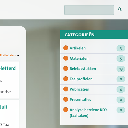
categorieën
Artikelen
3
licatiedatum
Materialen
5
letterd
Beleidsstukken
13
Taalprofielen
0
,
Publicaties
4
landse
de
Presentaties
0
Juli
Analyse herziene KD's
0
(taaltaken)
O Taal