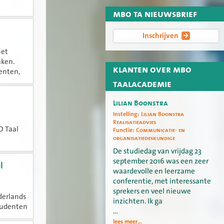
mbo ta nieuwsbrief
Inschrijven
het
aken.
klanten over mbo
denten,
ral in
taalacademie
Lilian Boonstra
Instelling:
Lilian Boonstra
Realisatieadvies
O Taal
Functie:
Communicatie- en
organisatiedeskundige
De studiedag van vrijdag 23
september 2016 was een zeer
l
waardevolle en leerzame
conferentie, met interessante
sprekers en veel nieuwe
derlands
inzichten. Ik ga
tudenten
…
werken.
lees meer...