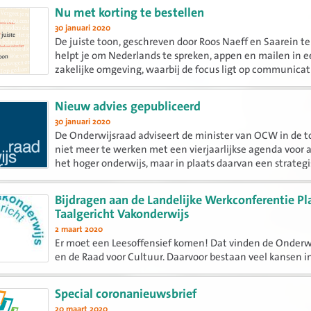
Tijdens het werken aan dat thema verwerven studente
Nu met korting te bestellen
kennis...
30 januari 2020
De juiste toon, geschreven door Roos Naeff en Saarein te
helpt je om Nederlands te spreken, appen en mailen in 
zakelijke omgeving, waarbij de focus ligt op communicat
toon en nuance.
Nieuw advies gepubliceerd
30 januari 2020
De Onderwijsraad adviseert de minister van OCW in de 
niet meer te werken met een vierjaarlijkse agenda voor 
het hoger onderwijs, maar in plaats daarvan een strateg
visie te ontwikkelen voor het hele onderwijs.
Bijdragen aan de Landelijke Werkconferentie P
Taalgericht Vakonderwijs
2 maart 2020
Er moet een Leesoffensief komen! Dat vinden de Onderw
en de Raad voor Cultuur. Daarvoor bestaan veel kansen i
onderwijs Nederlands, maar juist ook binnen de andere 
Special coronanieuwsbrief
20 maart 2020