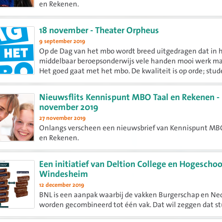
en Rekenen.
18 november - Theater Orpheus
9 september 2019
Op de Dag van het mbo wordt breed uitgedragen dat in 
middelbaar beroepsonderwijs vele handen mooi werk m
Het goed gaat met het mbo. De kwaliteit is op orde; stu
mbo-professionals en het bedrijfsleven zijn tevreden. Ove
het land...
Nieuwsflits Kennispunt MBO Taal en Rekenen -
november 2019
27 november 2019
Onlangs verscheen een nieuwsbrief van Kennispunt MB
en Rekenen.
Een initiatief van Deltion College en Hogeschoo
Windesheim
12 december 2019
BNL is een aanpak waarbij de vakken Burgerschap en Ne
worden gecombineerd tot één vak. Dat wil zeggen dat s
langere tijd (één periode) over een burgerschapsthema 