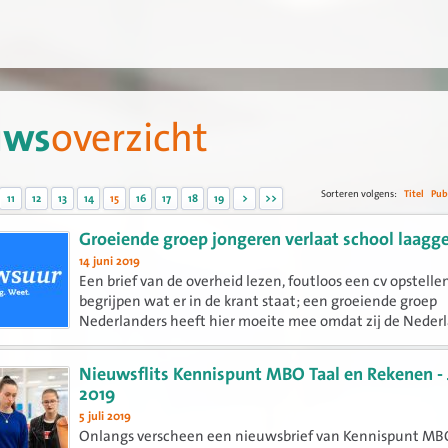
uws
overzicht
Sorteren volgens:
Titel
Pub
11
12
13
14
15
16
17
18
19
>
>>
Groeiende groep jongeren verlaat school laagge
14 juni 2019
Een brief van de overheid lezen, foutloos een cv opstellen
begrijpen wat er in de krant staat; een groeiende groep
Nederlanders heeft hier moeite mee omdat zij de Neder
taal niet voldoende beheerst. Uit nieuw onderzoek van 
Stichting...
Nieuwsflits Kennispunt MBO Taal en Rekenen - 
2019
5 juli 2019
Onlangs verscheen een nieuwsbrief van Kennispunt MB