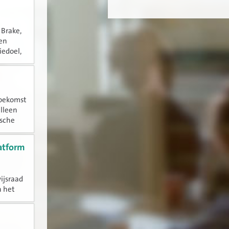
n
 Brake,
een
iedoel,
toekomst
alleen
ische
latform
ijsraad
n het
vakken.