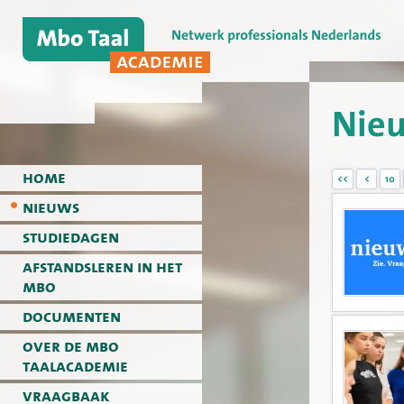
Nie
home
<<
<
10
nieuws
studiedagen
afstandsleren in het
mbo
documenten
over de mbo
taalacademie
vraagbaak