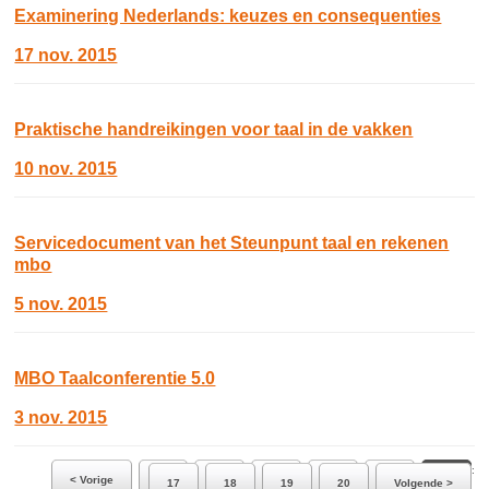
Examinering Nederlands: keuzes en consequenties
17 nov. 2015
Praktische handreikingen voor taal in de vakken
10 nov. 2015
Servicedocument van het Steunpunt taal en rekenen
mbo
5 nov. 2015
MBO Taalconferentie 5.0
3 nov. 2015
Ga naar pagina:
< Vorige
11
12
13
14
15
16
17
18
19
20
Volgende >