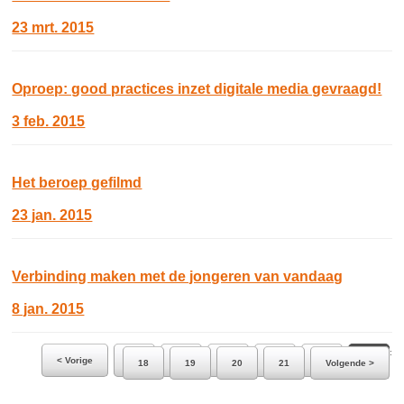
23 mrt. 2015
Oproep: good practices inzet digitale media gevraagd!
3 feb. 2015
Het beroep gefilmd
23 jan. 2015
Verbinding maken met de jongeren van vandaag
8 jan. 2015
Ga naar pagina:
< Vorige
12
13
14
15
16
17
18
19
20
21
Volgende >