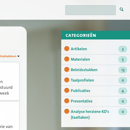
categorieën
Artikelen
3
licatiedatum
Materialen
5
Beleidsstukken
13
Taalprofielen
0
en
estuurd
Publicaties
4
 week
ens het
Presentaties
0
Analyse herziene KD's
0
(taaltaken)
rie van