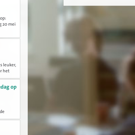
op:
g 20 mei
s leuker,
r het
en bij
edag op
ede