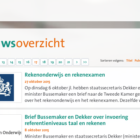
uws
overzicht
Sorteren volgens:
Titel
Pub
13
14
15
16
17
18
19
20
21
>
>>
Rekenonderwijs en rekenexamen
27 oktober 2015
Op dinsdag 6 oktober jl. hebben staatssecretaris Dekker 
minister Bussemaker een brief naar de Tweede Kamer g
over het rekenonderwijs en het rekenexamen. Dezelfde
vond hierover een debat plaats in de Tweede Kamer. Tijd
debat...
Brief Bussemaker en Dekker over invoering
referentieniveaus taal en rekenen
8 oktober 2015
Minister Bussemaker en staatssecretaris Dekker (ministe