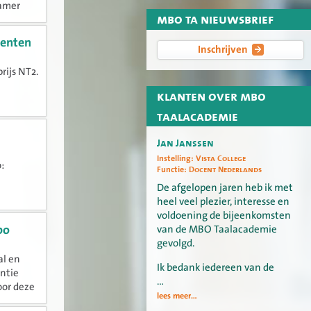
Kamer
mbo ta nieuwsbrief
taal en
centen
Inschrijven
rijs NT2.
klanten over mbo
rap
taalacademie
Jan Janssen
Instelling:
Vista College
:
Functie:
Docent Nederlands
De afgelopen jaren heb ik met
heel veel plezier, interesse en
voldoening de bijeenkomsten
van de MBO Taalacademie
bo
gevolgd.
al en
Ik bedank iedereen van de
ntie
…
oor deze
lees meer...
rale...