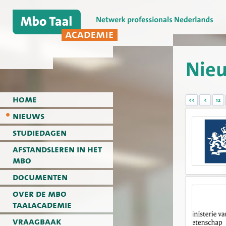
Nie
home
<<
<
12
nieuws
studiedagen
afstandsleren in het
mbo
documenten
over de mbo
taalacademie
vraagbaak