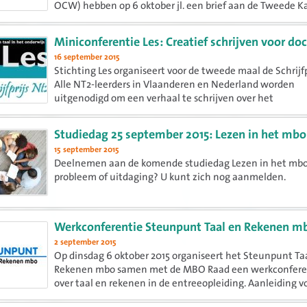
OCW) hebben op 6 oktober jl. een brief aan de Tweede 
gezonden over de invoering van de referentieniveaus bij 
rekenen. Een debat volgt.
Miniconferentie Les: Creatief schrijven voor do
16 september 2015
Stichting Les organiseert voor de tweede maal de Schrijfp
Alle NT2-leerders in Vlaanderen en Nederland worden
uitgenodigd om een verhaal te schrijven over het
thema Ontmoeten, hoe mijn wereld veranderde... Als aft
wordt er voor docenten...
Studiedag 25 september 2015: Lezen in het mbo
15 september 2015
Deelnemen aan de komende studiedag Lezen in het mbo
probleem of uitdaging? U kunt zich nog aanmelden.
Werkconferentie Steunpunt Taal en Rekenen m
2 september 2015
Op dinsdag 6 oktober 2015 organiseert het Steunpunt Ta
Rekenen mbo samen met de MBO Raad een werkconfere
over taal en rekenen in de entreeopleiding. Aanleiding v
werkconferentie is de invoering van de (gedeeltelijk) cent