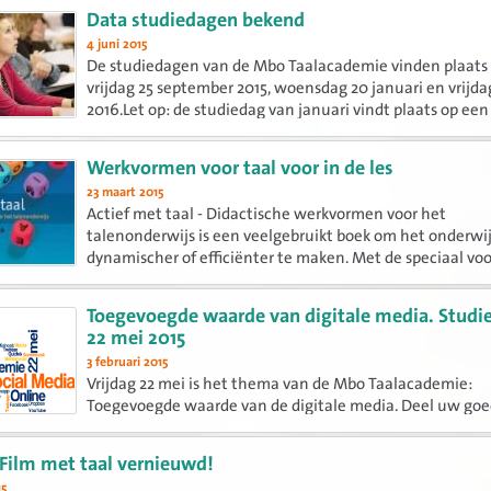
Data studiedagen bekend
4 juni 2015
De studiedagen van de Mbo Taalacademie vinden plaats 
vrijdag 25 september 2015, woensdag 20 januari en vrijda
2016.Let op: de studiedag van januari vindt plaats op een
woensdag!
Werkvormen voor taal voor in de les
23 maart 2015
Actief met taal - Didactische werkvormen voor het
talenonderwijs is een veelgebruikt boek om het onderwij
dynamischer of efficiënter te maken. Met de speciaal voo
mbo geschreven instructie zijn de werkvormen in te zett
vaklessen.
Toegevoegde waarde van digitale media. Studi
22 mei 2015
3 februari 2015
Vrijdag 22 mei is het thema van de Mbo Taalacademie:
Toegevoegde waarde van de digitale media. Deel uw go
ervaringen met de leden van de Mbo Taalacademie.
Film met taal vernieuwd!
15